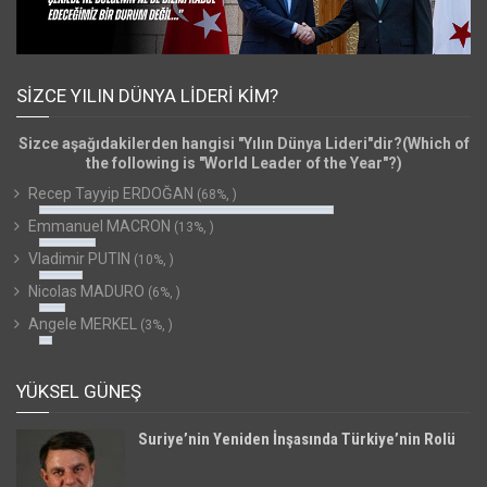
SIZCE YILIN DÜNYA LIDERI KIM?
Sizce aşağıdakilerden hangisi "Yılın Dünya Lideri"dir?(Which of
the following is "World Leader of the Year"?)
Recep Tayyip ERDOĞAN
(68%, )
Emmanuel MACRON
(13%, )
Vladimir PUTIN
(10%, )
Nicolas MADURO
(6%, )
Angele MERKEL
(3%, )
YÜKSEL GÜNEŞ
Suriye’nin Yeniden İnşasında Türkiye’nin Rolü