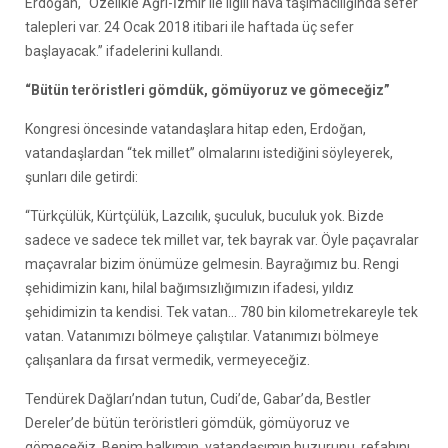
Erdoğan, “Özelikle Ağrı-İzmir ile ilgili hava taşımacılığında sefer
talepleri var. 24 Ocak 2018 itibari ile haftada üç sefer
başlayacak.” ifadelerini kullandı.
“Bütün teröristleri gömdük, gömüyoruz ve gömeceğiz”
Kongresi öncesinde vatandaşlara hitap eden, Erdoğan,
vatandaşlardan “tek millet” olmalarını istediğini söyleyerek,
şunları dile getirdi:
“Türkçülük, Kürtçülük, Lazcılık, şuculuk, buculuk yok. Bizde
sadece ve sadece tek millet var, tek bayrak var. Öyle paçavralar
maçavralar bizim önümüze gelmesin. Bayrağımız bu. Rengi
şehidimizin kanı, hilal bağımsızlığımızın ifadesi, yıldız
şehidimizin ta kendisi. Tek vatan… 780 bin kilometrekareyle tek
vatan. Vatanımızı bölmeye çalıştılar. Vatanımızı bölmeye
çalışanlara da fırsat vermedik, vermeyeceğiz.
Tendürek Dağları’ndan tutun, Cudi’de, Gabar’da, Bestler
Dereler’de bütün teröristleri gömdük, gömüyoruz ve
gömeceğiz. Benim halkımın, vatandaşımın huzurunu, refahını