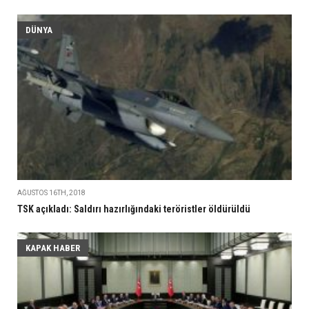
DÜNYA
AĞUSTOS 16TH, 2018
TSK açıkladı: Saldırı hazırlığındaki teröristler öldürüldü
KAPAK HABER