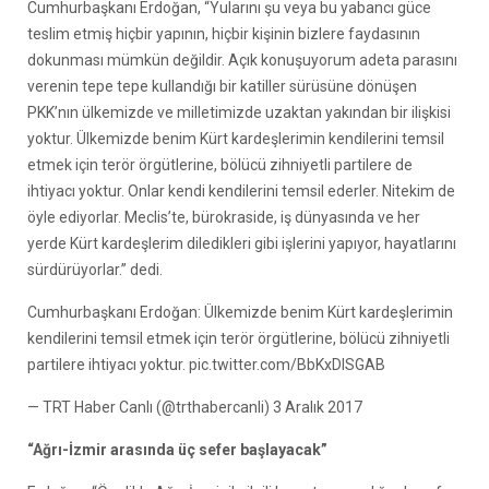
Cumhurbaşkanı Erdoğan, “Yularını şu veya bu yabancı güce
teslim etmiş hiçbir yapının, hiçbir kişinin bizlere faydasının
dokunması mümkün değildir. Açık konuşuyorum adeta parasını
verenin tepe tepe kullandığı bir katiller sürüsüne dönüşen
PKK’nın ülkemizde ve milletimizde uzaktan yakından bir ilişkisi
yoktur. Ülkemizde benim Kürt kardeşlerimin kendilerini temsil
etmek için terör örgütlerine, bölücü zihniyetli partilere de
ihtiyacı yoktur. Onlar kendi kendilerini temsil ederler. Nitekim de
öyle ediyorlar. Meclis’te, bürokraside, iş dünyasında ve her
yerde Kürt kardeşlerim diledikleri gibi işlerini yapıyor, hayatlarını
sürdürüyorlar.” dedi.
Cumhurbaşkanı Erdoğan: Ülkemizde benim Kürt kardeşlerimin
kendilerini temsil etmek için terör örgütlerine, bölücü zihniyetli
partilere ihtiyacı yoktur. pic.twitter.com/BbKxDISGAB
— TRT Haber Canlı (@trthabercanli) 3 Aralık 2017
“Ağrı-İzmir arasında üç sefer başlayacak”