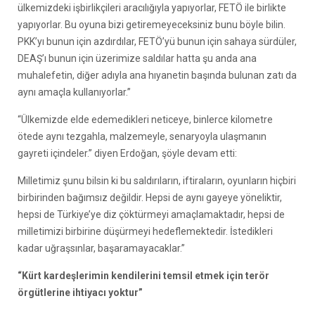
ülkemizdeki işbirlikçileri aracılığıyla yapıyorlar, FETÖ ile birlikte
yapıyorlar. Bu oyuna bizi getiremeyeceksiniz bunu böyle bilin.
PKK’yı bunun için azdırdılar, FETÖ’yü bunun için sahaya sürdüler,
DEAŞ’ı bunun için üzerimize saldılar hatta şu anda ana
muhalefetin, diğer adıyla ana hıyanetin başında bulunan zatı da
aynı amaçla kullanıyorlar.”
“Ülkemizde elde edemedikleri neticeye, binlerce kilometre
ötede aynı tezgahla, malzemeyle, senaryoyla ulaşmanın
gayreti içindeler.” diyen Erdoğan, şöyle devam etti:
Milletimiz şunu bilsin ki bu saldırıların, iftiraların, oyunların hiçbiri
birbirinden bağımsız değildir. Hepsi de aynı gayeye yöneliktir,
hepsi de Türkiye’ye diz çöktürmeyi amaçlamaktadır, hepsi de
milletimizi birbirine düşürmeyi hedeflemektedir. İstedikleri
kadar uğraşsınlar, başaramayacaklar.”
“Kürt kardeşlerimin kendilerini temsil etmek için terör
örgütlerine ihtiyacı yoktur”