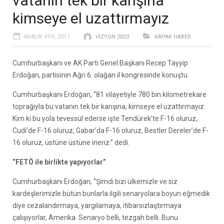
vatanın tek bir karışına
kimseye el uzattırmayız
ARALIK 4TH, 2017
VIZYON 2023
KAPAK HABER
Cumhurbaşkanı ve AK Parti Genel Başkanı Recep Tayyip
Erdoğan, partisinin Ağrı 6. olağan il kongresinde konuştu.
Cumhurbaşkanı Erdoğan, “81 vilayetiyle 780 bin kilometrekare
toprağıyla bu vatanın tek bir karışına, kimseye el uzattırmayız.
Kim ki bu yola tevessül ederse işte Tendürek’te F-16 oluruz,
Cudi’de F-16 oluruz, Gabar’da F-16 oluruz, Bestler Dereler’de F-
16 oluruz, üstüne üstüne ineriz.” dedi.
“FETÖ ile birlikte yapıyorlar”
Cumhurbaşkanı Erdoğan, “Şimdi bizi ülkemizle ve siz
kardeşlerimizle bütün bunlarla ilgili senaryolara boyun eğmedik
diye cezalandırmaya, yargılamaya, itibarsızlaştırmaya
çalışıyorlar, Amerika. Senaryo belli, tezgah belli. Bunu