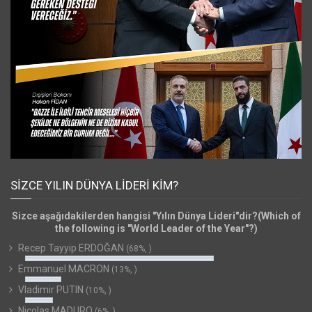
SIZCE YILIN DÜNYA LIDERI KIM?
Sizce aşağıdakilerden hangisi "Yılın Dünya Lideri"dir?(Which of
the following is "World Leader of the Year"?)
Recep Tayyip ERDOĞAN
(68%, )
Emmanuel MACRON
(13%, )
Vladimir PUTIN
(10%, )
Nicolas MADURO
(6%, )