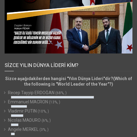
SIZCE YILIN DÜNYA LIDERI KIM?
Sizce aşağıdakilerden hangisi "Yılın Dünya Lideri"dir?(Which of
the following is "World Leader of the Year"?)
Recep Tayyip ERDOĞAN
(68%, )
Emmanuel MACRON
(13%, )
Vladimir PUTIN
(10%, )
Nicolas MADURO
(6%, )
Angele MERKEL
(3%, )