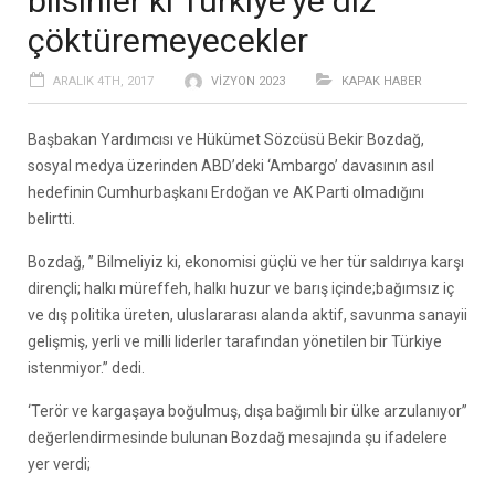
bilsinler ki Türkiye’ye diz
çöktüremeyecekler
ARALIK 4TH, 2017
VIZYON 2023
KAPAK HABER
Başbakan Yardımcısı ve Hükümet Sözcüsü Bekir Bozdağ,
sosyal medya üzerinden ABD’deki ‘Ambargo’ davasının asıl
hedefinin Cumhurbaşkanı Erdoğan ve AK Parti olmadığını
belirtti.
Bozdağ, ” Bilmeliyiz ki, ekonomisi güçlü ve her tür saldırıya karşı
dirençli; halkı müreffeh, halkı huzur ve barış içinde;bağımsız iç
ve dış politika üreten, uluslararası alanda aktif, savunma sanayii
gelişmiş, yerli ve milli liderler tarafından yönetilen bir Türkiye
istenmiyor.” dedi.
‘Terör ve kargaşaya boğulmuş, dışa bağımlı bir ülke arzulanıyor”
değerlendirmesinde bulunan Bozdağ mesajında şu ifadelere
yer verdi;