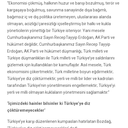
“Ekonomisi çökmüş, halkının huzur ve barışı bozulmuş, terör ve
kargaşaya boğulmuş, savunma sanayiinde dışa bağımlı,
bağımsız iç ve dış politika üretemeyen, uluslararası alanda
olmayan, acizliği/çaresizliği içselleştirmiş bir halkı ve kukla
yöneticilerin yönettiği bir Türkiye isteniyor. Yani mesele
Cumhurbaşkanımız Sayın RecepTayyip Erdoğan, AK Parti ve
hükümet değildir; Cumhurbaşkanımız Sayın Recep Tayyip
Erdoğan, AK Parti ve hükümet düşmanlığı, Türk milleti ve
Türkiye düşmanlıkları ile Türk milleti ve Türkiye’ye saldırılarını
gizlemek için kullandıkları bir kamuflajdır. Asıl mesele, Türk
ekonomisini çökertmektir; Türk milletine boyun eğdirmektir;
Türkiye’ye diz çöktürmektir; yerli ve milli bir lider ve kadroları
tarafından Türkiye’nin yönetilmesini engellemektir; Türkiye’yi
yerli ve milli olmayan kuklaların yönetmesini sağlamaktır.”
‘İçimizdeki hainler bilsinler ki Türkiye’ye diz
çöktüremeyecekler’
Türkiye’ye karşı düzenlenen kumpasları hatırlatan Bozdağ,