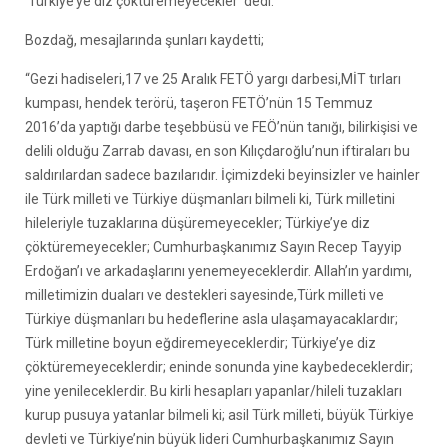
‘Türkiye’ye diz çöktüremeyecekler’ dedi.
Bozdağ, mesajlarında şunları kaydetti;
“Gezi hadiseleri,17 ve 25 Aralık FETÖ yargı darbesi,MİT tırları
kumpası, hendek terörü, taşeron FETÖ’nün 15 Temmuz
2016’da yaptığı darbe teşebbüsü ve FEÖ’nün tanığı, bilirkişisi ve
delili olduğu Zarrab davası, en son Kılıçdaroğlu’nun iftiraları bu
saldırılardan sadece bazılarıdır. İçimizdeki beyinsizler ve hainler
ile Türk milleti ve Türkiye düşmanları bilmeli ki, Türk milletini
hileleriyle tuzaklarına düşüremeyecekler; Türkiye’ye diz
çöktüremeyecekler; Cumhurbaşkanımız Sayın Recep Tayyip
Erdoğan’ı ve arkadaşlarını yenemeyeceklerdir. Allah’ın yardımı,
milletimizin duaları ve destekleri sayesinde,Türk milleti ve
Türkiye düşmanları bu hedeflerine asla ulaşamayacaklardır;
Türk milletine boyun eğdiremeyeceklerdir; Türkiye’ye diz
çöktüremeyeceklerdir; eninde sonunda yine kaybedeceklerdir;
yine yenileceklerdir. Bu kirli hesapları yapanlar/hileli tuzakları
kurup pusuya yatanlar bilmeli ki; asil Türk milleti, büyük Türkiye
devleti ve Türkiye’nin büyük lideri Cumhurbaşkanımız Sayın