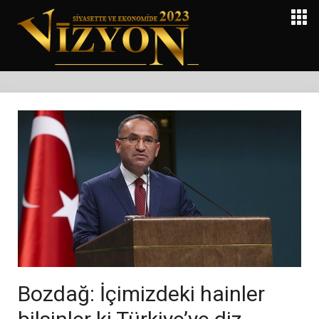
Bozdağ: İçimizdeki hainler