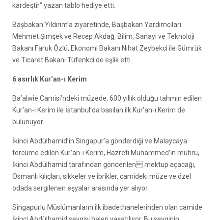
kardeştir” yazan tablo hediye etti.
Başbakan Yıldırım’a ziyaretinde, Başbakan Yardımcıları
Mehmet Şimşek ve Recep Akdağ, Bilim, Sanayi ve Teknoloji
Bakanı Faruk Özlü, Ekonomi Bakanı Nihat Zeybekci ile Gümrük
ve Ticaret Bakanı Tüfenkci de eşlik etti.
6 asırlık Kur’an-ı Kerim
Ba’alwie Camisi’ndeki müzede, 600 yıllık olduğu tahmin edilen
Kur’an-ı Kerim ile İstanbul’da basılan ilk Kur’an-ı Kerim de
bulunuyor.
İkinci Abdülhamid’in Singapur’a gönderdiği ve Malaycaya
tercüme edilen Kur’an-ı Kerim, Hazreti Muhammed’in mührü,
İkinci Abdülhamid tarafından gönderilen mektup açacağı,
Osmanlı kılıçları, sikkeler ve ibrikler, camideki müze ve özel
odada sergilenen eşyalar arasında yer alıyor.
Singapurlu Müslümanların ilk ibadethanelerinden olan camide
İkinci Abdülhamid sevgisi halen yaşatılıyor. Bu sevginin