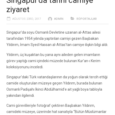
Singapur’da tarihi camiye
ziyaret
AĞUSTOS 23RD, 2017
ADMIN
RÖPORTAJLAR
Singapur’da soyu Osmanlı Devletine uzanan al-Attas ailesi
tarafından 1954 yılında yaptırılan camiyi gezen Başbakan
Yıldırım, İmam Syed Hassan al-Attas’tan camiye ilişkin bilgi aldı.
Yıldırım, üç kuşaktan bu yana aynı aileden gelen imamların
görev yaptığı cami içindeki müzede bulunan Kur’an-ı Kerim
koleksiyonunu inceledi.
Singapur’daki Türk vatandaşlarının da yoğun olarak tercih ettiği
camide oluşturulan müzeye geçen Yıldırım, burada bulunan
Osmanlı Padişahı İkinci Abdülhamid’e ait yağlı boya tabloyla
yakından ilgilendi.
Cami görevlileriyle fotoğraf çektiren Başbakan Yıldırım,
camideki müzeye, üzerinde hat sanatıyla “Bütün Müslümanlar