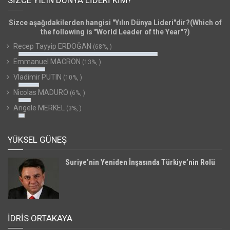
SIZCE YILIN DÜNYA LIDERI KIM?
Sizce aşağıdakilerden hangisi "Yılın Dünya Lideri"dir?(Which of
the following is "World Leader of the Year"?)
Recep Tayyip ERDOĞAN
(68%, )
Emmanuel MACRON
(13%, )
Vladimir PUTIN
(10%, )
Nicolas MADURO
(6%, )
Angele MERKEL
(3%, )
YÜKSEL GÜNEŞ
Suriye’nin Yeniden İnşasında Türkiye’nin Rolü
İDRİS ORTAKAYA