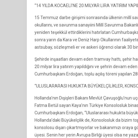
“14 YILDA KOCAELİ’NE 20 MİLYAR LİRA YATIRIM YAPI
15 Temmuz darbe girişimi sonrasında ülkenin millî sav
okullarını, ve savunma sanayiini Millî Savunma Bakanlığ
yeniden teşekkül ettirdiklerini hatırlatan Cumhurbaşk
sonra yarın da Kara ve Deniz Harp Okullarının faaliyet
astsubay, sözleşmeli er ve askeri öğrenci olarak 30 bin
Şehirde inşaatları devam eden tramvay hattı, şehir ha
20 milyar lira yatırım yapıldığını ve şehrin devam eden 
Cumhurbaşkanı Erdoğan, toplu açılış töreni yapılan 286
“ULUSLARARASI HUKUKTA BÜYÜKELÇİLİKLER, KONSO
Hollanda’nın Dışişleri Bakanı Mevlüt Çavuşoğlu’nun uçağ
Fatma Betül sayan Kaya’nın Türkiye Konsolosluk binas
Cumhurbaşkanı Erdoğan, “Uluslararası hukukta büyükelçi
Hollanda’daki Büyükelçilik de, Konsolosluk da bizim to
konsolosu dışarı çıkartmıyorlar ve bakanımızı oraya g
üyesi. Senin her yerin Avrupa Birliği üyesi olsa ne y