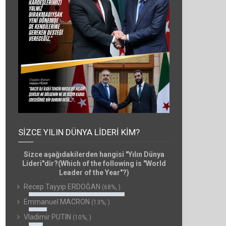
SIZCE YILIN DÜNYA LIDERI KIM?
Sizce aşağıdakilerden hangisi "Yılın Dünya
Lideri"dir?(Which of the following is "World
Leader of the Year"?)
Recep Tayyip ERDOĞAN
(68%, )
Emmanuel MACRON
(13%, )
Vladimir PUTIN
(10%, )