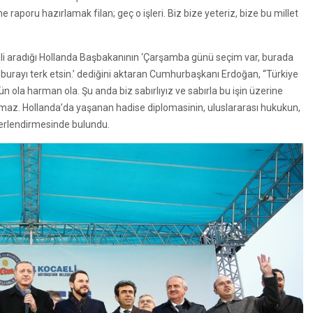
 raporu hazırlamak filan; geç o işleri. Biz bize yeteriz, bize bu millet
gili aradığı Hollanda Başbakanının ‘Çarşamba günü seçim var, burada
 burayı terk etsin.’ dediğini aktaran Cumhurbaşkanı Erdoğan, “Türkiye
ün ola harman ola. Şu anda biz sabırlıyız ve sabırla bu işin üzerine
lmaz. Hollanda’da yaşanan hadise diplomasinin, uluslararası hukukun,
eğerlendirmesinde bulundu.