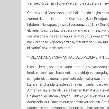
Yeri geldiği zaman Türkiye’ye demokrasi dersi vermek 
Önümüzdeki Çarşamba günü Hollanda’da seçim olacağına 
zannettiklerine işaret eden Cumhurbaşkanı Erdoğan, 
hitaben, “Ne yapacağınızı biliyorsunuz değil mi? Gereğ
ekranları başında bizi oradaki vatandaşlarımız izliyor, A
sesleniyorum; ne yapacağınızı biliyorsunuz değil mi
karşı orada ne yapacağınızı biliyorsunuz değil mi? Kull
biliyorlar” sözleriyle seslendi.
“HOLLANDA’DA YAŞANAN HADİSE DİPLOMASİNİN, U
Hiçbir ülkenin, bakanı bir yana, herhangi bir vatanda
bırakılmasının asla kabul edilemez olduğunu vurgulay
ileri giderek bu durumu protesto eden vatandaşlarımızın
kullanmak dışında talepleri olmayan insanları darp etmiş
Almanya başta olmak üzere hemen tüm Avrupa ülkeleri
Başbakanı açıklama yapıyor; ‘Türkiye’yle ilişkilerimizi
ödemedin, dur. Önce bunun hesabını vereceksin. Sen 
edepsizce ona davranırsan bunun hesabını vereceksin