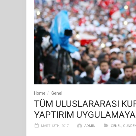
Home
Genel
TÜM ULUSLARARASI KUR
YAPTIRIM UYGULAMAYA
MART 13TH, 2017
ADMIN
GENEL
,
GÜNDE