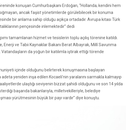
ş töreninde konuşan Cumhurbaşkanı Erdoğan, “Hollanda; kendini hem
sığmayan, ancak faşist yönetimlerde görülebilecek bir konuma
sinde bir anlama sahip olduğu açıkça ortadadır. Avrupa kıtası Türk
talıklarının pençesinde inlemektedir” dedi
ı tamamlanan hizmet ve tesislerin toplu açılış törenine katıldı.
nerji ve Tabii Kaynaklar Bakanı Berat Albayrak, Millî Savunma
u. Vatandaşların da yoğun bir katılımla iştirak ettiği törende
uniyeti içinde olduğunu belirterek konuşmasına başlayan
eta yeniden inşa edilen Kocaeli’nin yaralarını sarmakla kalmayıp
aaliyetlerde ulaştığı seviyenin bizzat şahidi olduğunu ve son 14 yılda
sterdiği başarıda bakanlarıyla, milletvekilleriyle, belediye
alışması yürütmesinin büyük bir payı vardır” diye konuştu.