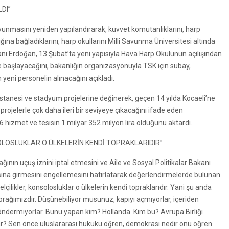
LDI”
unmasını yeniden yapılandırarak, kuvvet komutanlıklarını, harp
ına bağladıklarını, harp okullarını Millî Savunma Üniversitesi altında
anı Erdoğan, 13 Şubat’ta yeni yapısıyla Hava Harp Okulunun açılışından
e başlayacağını, bakanlığın organizasyonuyla TSK için subay,
 yeni personelin alınacağını açıkladı.
stanesi ve stadyum projelerine değinerek, geçen 14 yılda Kocaeli’ne
projelerle çok daha ileri bir seviyeye çıkacağını ifade eden
 hizmet ve tesisin 1 milyar 352 milyon lira olduğunu aktardı.
LOSLUKLAR O ÜLKELERİN KENDİ TOPRAKLARIDIR”
ının uçuş iznini iptal etmesini ve Aile ve Sosyal Politikalar Bakanı
ına girmesini engellemesini hatırlatarak değerlendirmelerde bulunan
likler, konsolosluklar o ülkelerin kendi topraklarıdır. Yani şu anda
prağımızdır. Düşünebiliyor musunuz, kapıyı açmıyorlar, içeriden
öndermiyorlar. Bunu yapan kim? Hollanda. Kim bu? Avrupa Birliği
azar? Sen önce uluslararası hukuku öğren, demokrasi nedir onu öğren.