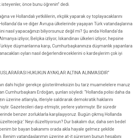
isteyenler, önce bunu öğrenin” dedi.
ve Hollandalı yetkililerin, ırkçılık yaparak oy toplayacaklarını
Hollanda’da ve diğer Avrupa ülkelerinde yaşayan Türk vatandaşlarına
ini nasıl yapacağınızı biliyorsunuz değil mi? Şu anda Hollanda’da
lmanya izliyor, Belçika izliyor, İskandinav ülkeleri izliyor; hepsine
? Türkiye düşmanlarına karşı, Cumhurbaşkanınıza düşmanlık yapanlara
anacakları oyları nasıl değerlendireceklerini o kardeşlerim çok iyi
LUSLARARASI HUKUKUN AYAKLAR ALTINA ALINMASIDIR”
şının dahi hiçbir gerekçe gösterilmeksizin bu tarz muamelelere maruz
an Cumhurbaşkanı Erdoğan, şunları söyledi: “Hollanda polisi daha da
 üzerine atlarıyla, itleriyle saldırarak demokratik haklarını
tir. Gazetecileri darp etmiştir, yerlere yatırmıştır. Bir süredir
nde benzer zorluklarla karşılaşıyoruz. Bugün çıkmış Hollanda
 düzelteceğiz.’ Neyi düzeltiyorsun? Dur bakalım dur, daha sen bedel
benim bir bayan bakanımı orada akla hayale gelmez şekilde
. Benim vatandaşlarımın üzerine at-it sürersen bunun hesabını