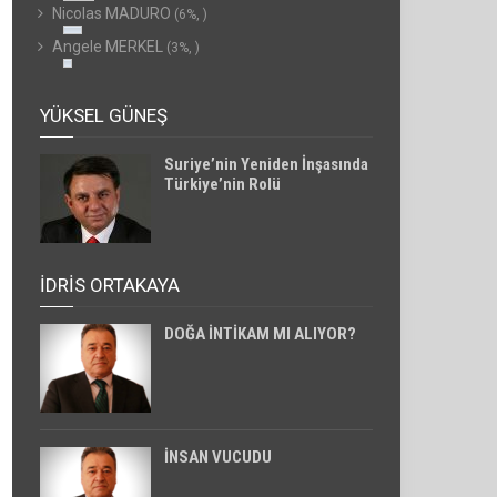
Nicolas MADURO
(6%, )
Angele MERKEL
(3%, )
YÜKSEL GÜNEŞ
Suriye’nin Yeniden İnşasında
Türkiye’nin Rolü
İDRİS ORTAKAYA
DOĞA İNTİKAM MI ALIYOR?
İNSAN VUCUDU