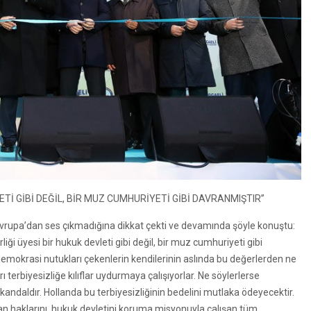
ETİ GİBİ DEĞİL, BİR MUZ CUMHURİYETİ GİBİ DAVRANMIŞTIR”
vrupa’dan ses çıkmadığına dikkat çekti ve devamında şöyle konuştu:
rliği üyesi bir hukuk devleti gibi değil, bir muz cumhuriyeti gibi
 demokrasi nutukları çekenlerin kendilerinin aslında bu değerlerden ne
terbiyesizliğe kılıflar uydurmaya çalışıyorlar. Ne söylerlerse
skandaldır. Hollanda bu terbiyesizliğinin bedelini mutlaka ödeyecektir.
san haklarını, hukuk devletini koruma misyonuyla çalışan tüm