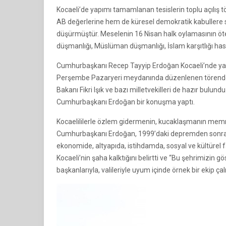
Kocaeli’de yapımı tamamlanan tesislerin toplu açılı
AB değerlerine hem de küresel demokratik kabullere 
düşürmüştür. Meselenin 16 Nisan halk oylamasının öte
düşmanlığı, Müslüman düşmanlığı, İslam karşıtlığı has
Cumhurbaşkanı Recep Tayyip Erdoğan Kocaeli’nde yapım
Perşembe Pazaryeri meydanında düzenlenen törende, E
Bakanı Fikri Işık ve bazı milletvekilleri de hazır bulund
Cumhurbaşkanı Erdoğan bir konuşma yaptı.
Kocaelililerle özlem gidermenin, kucaklaşmanın memn
Cumhurbaşkanı Erdoğan, 1999’daki depremden sonra ad
ekonomide, altyapıda, istihdamda, sosyal ve kültürel f
Kocaeli’nin şaha kalktığını belirtti ve “Bu şehrimizin gö
başkanlarıyla, valileriyle uyum içinde örnek bir ekip ç