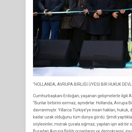
“HOLLANDA, AVRUPA BİRLİĞİ ÜYESİ BİR HUKUK DEVL
Cumhurbaşkanı Erdoğan, yaşanan gelişmelerle ilgili A
“Bunlar birbirini ısırmaz, aynıdırlar. Hollanda, Avrupa Bi
davranmıştır. Yıllarca Türkiye’ye insan hakları, hukuk,
kadar uzak olduğunu tüm dünya gördü. Şimdi yaptıkları 
söylesinler, mızrak çuvala sığmaz, yapılan işin adı bir 
Buradan Avrupa Birliği organlarını ve demokrasiyi, in