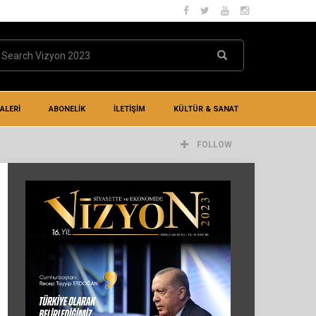
ALERİ
ABONELİK
İLETIŞIM
KÜLTÜR & SANAT
FOLLOW