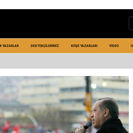
M YAZARLAR
DESTEKÇILERIMIZ
KÖŞE YAZARLARI
VIDEO
G