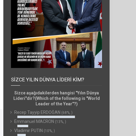
SIZCE YILIN DÜNYA LIDERI KIM?
Sizce aşağıdakilerden hangisi "Yılın Dünya
Lideri"dir?(Which of the following is "World
Leader of the Year"?)
Recep Tayyip ERDOĞAN
(68%, )
Emmanuel MACRON
(13%, )
Vladimir PUTIN
(10%, )