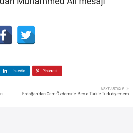
’dan Muhammed Ali mesajı
LinkedIn
Pinterest
NEXT ARTICLE
ri
Erdoğan'dan Cem Özdemir'e: Ben o Türk'e Türk diyemem