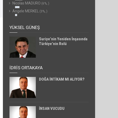
Nicolas MADURO
(6%, )
Angele MERKEL
(3%, )
YÜKSEL GÜNEŞ
Suriye’nin Yeniden İnşasında
Türkiye’nin Rolü
İDRİS ORTAKAYA
DOĞA İNTİKAM MI ALIYOR?
İNSAN VUCUDU