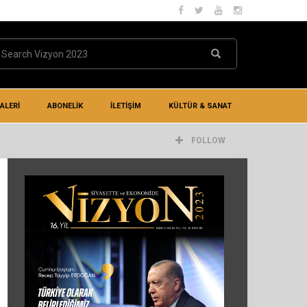
ALERİ
ABONELİK
İLETIŞIM
KÜLTÜR & SANAT
FOLLOW