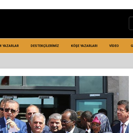
M YAZARLAR
DESTEKÇILERIMIZ
KÖŞE YAZARLARI
VIDEO
G