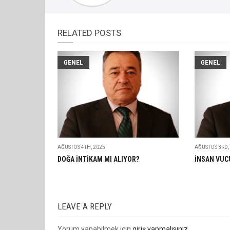
RELATED POSTS
GENEL
GENEL
AĞUSTOS 4TH, 2025
AĞUSTOS 3RD,
DOĞA İNTİKAM MI ALIYOR?
İNSAN VUC
LEAVE A REPLY
Yorum yapabilmek için
giriş yapmalısınız
.