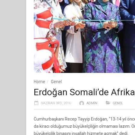
Home
Genel
Erdoğan Somali’de Afrika 
HAZIRAN 3RD, 2016
ADMIN
GENEL
Cumhurbaşkanı Recep Tayyip Erdoğan, “13-14 yıl önce 
da kiracı olduğumuz büyükelçiliğin olmaması lazım. On
büyükelçilik binasını inşallah hizmete açmak” dedi.