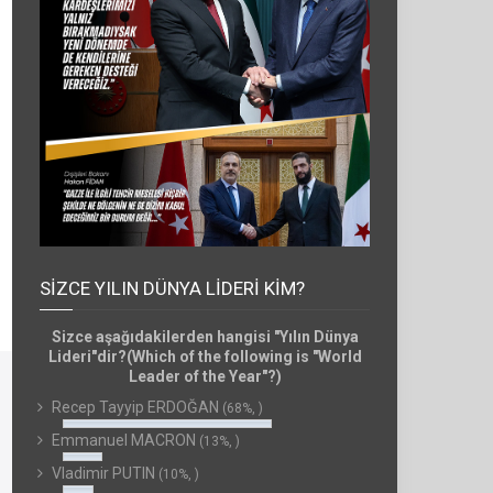
SIZCE YILIN DÜNYA LIDERI KIM?
Sizce aşağıdakilerden hangisi "Yılın Dünya
Lideri"dir?(Which of the following is "World
Leader of the Year"?)
Recep Tayyip ERDOĞAN
(68%, )
Emmanuel MACRON
(13%, )
Vladimir PUTIN
(10%, )