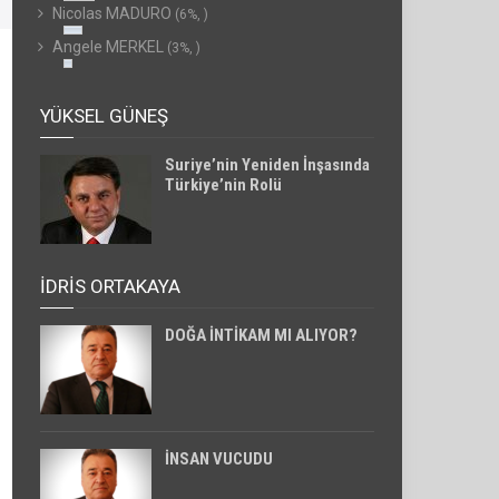
Nicolas MADURO
(6%, )
Angele MERKEL
(3%, )
YÜKSEL GÜNEŞ
Suriye’nin Yeniden İnşasında
Türkiye’nin Rolü
İDRİS ORTAKAYA
DOĞA İNTİKAM MI ALIYOR?
İNSAN VUCUDU