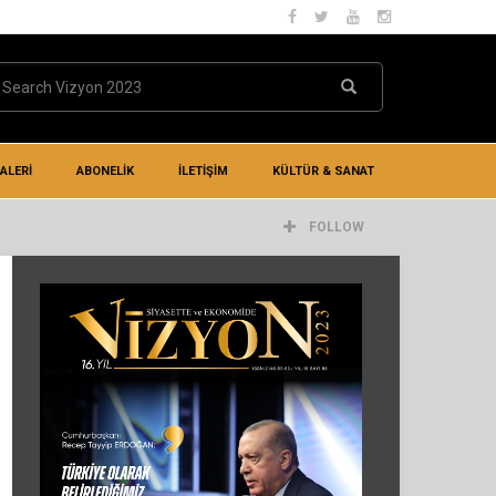
ALERİ
ABONELİK
İLETIŞIM
KÜLTÜR & SANAT
FOLLOW