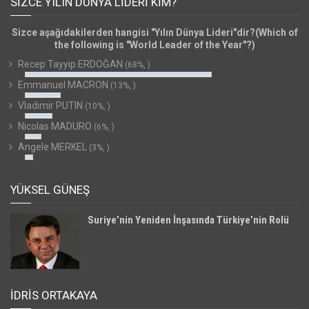
SIZCE YILIN DÜNYA LIDERI KIM?
Sizce aşağıdakilerden hangisi "Yılın Dünya Lideri"dir?(Which of
the following is "World Leader of the Year"?)
Recep Tayyip ERDOĞAN
(68%, )
Emmanuel MACRON
(13%, )
Vladimir PUTIN
(10%, )
Nicolas MADURO
(6%, )
Angele MERKEL
(3%, )
YÜKSEL GÜNEŞ
Suriye’nin Yeniden İnşasında Türkiye’nin Rolü
İDRİS ORTAKAYA