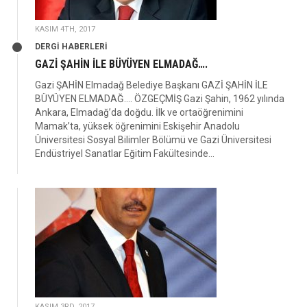
KASIM 4TH, 2017
DERGİ HABERLERİ
GAZİ ŞAHİN İLE BÜYÜYEN ELMADAĞ….
Gazi ŞAHİN Elmadağ Belediye Başkanı GAZİ ŞAHİN İLE
BÜYÜYEN ELMADAĞ…. ÖZGEÇMİŞ Gazi Şahin, 1962 yılında
Ankara, Elmadağ’da doğdu. İlk ve ortaöğrenimini
Mamak’ta, yüksek öğrenimini Eskişehir Anadolu
Üniversitesi Sosyal Bilimler Bölümü ve Gazi Üniversitesi
Endüstriyel Sanatlar Eğitim Fakültesinde...
KASIM 3RD, 2017