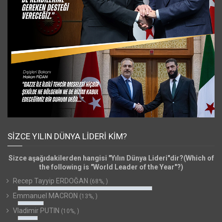
SIZCE YILIN DÜNYA LIDERI KIM?
Sizce aşağıdakilerden hangisi "Yılın Dünya Lideri"dir?(Which of
the following is "World Leader of the Year"?)
Recep Tayyip ERDOĞAN
(68%, )
Emmanuel MACRON
(13%, )
Vladimir PUTIN
(10%, )