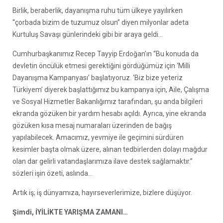
Birlik, beraberlik, dayanışma ruhu tüm ülkeye yayılırken
“çorbada bizim de tuzumuz olsun” diyen milyonlar adeta
Kurtuluş Savaşı günlerindeki gibi bir araya geldi…
Cumhurbaşkanımız Recep Tayyip Erdoğan’ın “Bu konuda da
devletin öncülük etmesi gerektiğini gördüğümüz için ‘Milli
Dayanışma Kampanyası’ başlatıyoruz. ‘Biz bize yeteriz
Türkiyem’ diyerek başlattığımız bu kampanya için, Aile, Çalışma
ve Sosyal Hizmetler Bakanlığımız tarafından, şu anda bilgileri
ekranda gözüken bir yardım hesabı açıldı. Ayrıca, yine ekranda
gözüken kısa mesaj numaraları üzerinden de bağış
yapılabilecek. Amacımız, yevmiye ile geçimini sürdüren
kesimler başta olmak üzere, alınan tedbirlerden dolayı mağdur
olan dar gelirli vatandaşlarımıza ilave destek sağlamaktır.”
sözleri işin özeti, aslında…
Artık iş; iş dünyamıza, hayırseverlerimize, bizlere düşüyor.
Şimdi, İYİLİKTE YARIŞMA ZAMANI…