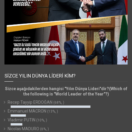
SIZCE YILIN DÜNYA LIDERI KIM?
Sizce aşağıdakilerden hangisi "Yılın Dünya Lideri"dir?(Which of
the following is "World Leader of the Year"?)
Recep Tayyip ERDOĞAN
(68%, )
Emmanuel MACRON
(13%, )
Vladimir PUTIN
(10%, )
Nicolas MADURO
(6%, )