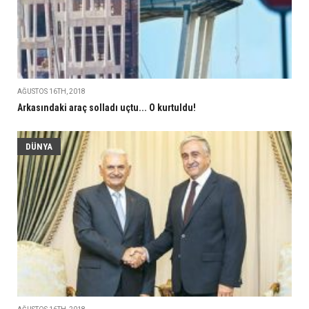
AĞUSTOS 16TH, 2018
Arkasındaki araç solladı uçtu... O kurtuldu!
DÜNYA