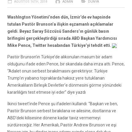
AĞUSTOS 16TH, 2018
ADMIN
DÜNYA
WashIngton Yönetimi’nden dün, İzmir’de ev hapsinde
tutulan Pastör Brunson’a ilişkin eşzamanlı açıklamalar
geldi. Beyaz Saray Sözcüsü Sanders’ın günlük basın
brifingini gerçekleştirdiği sırada ABD Başkan Yardımcısı
Mike Pence, Twitter hesabından Türkiye’yi tehdit etti.
Pastör Brunson’ın Türkiye’de alıkonulan masum bir adam
olduğunu ifade eden Pence, bir skandala daha imza attı. Pence,
“Adalet onun serbest bırakılmasını gerektiriyor. Türkiye
Trump’ın yabancı topraklarda haksız yere tutuklanan
Amerikalıların Birleşik Devletler’e dönmesini görme yönündeki
kararlılığını test etmese iyi eder” diye yazdı
İkinci tweet’inde Pence şu ifadeleri kullandı: “Başkan ve ben,
Pastör Brunson serbest bırakılana ve ailesine, dostlarına ve
ABD’deki kilisesine dönene kadar taviz vermemeyi
sürdüreceğiz. Her Amerikalı, Pastör Andrew Brunson ve eşi