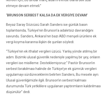
Noreen için, bu dindar inanç adamı evinde olana dek dua
etmeye devam etmeli.”
‘BRUNSON SERBEST KALSA DA EK VERGİYE DEVAM’
Beyaz Saray Sözcüsü Sarah Sanders ise günlük basın
toplantısında, Türkiye’nin Brunson’a adaletsiz davrandığını
savundu. Sanders, Ankara’nın bazı ABD menşeli ürünlere ek
vergi koyma kararına ilişkin de şunları söyledi:
“Türkiye’nin ek ithalat vergileri üzücü. Yanlış yönde atılmış bir
adım. Bizimki ulusal güvenlik nedeniyle yapılmış bir şey, onların
vergileri ise misilleme. Desteklemiyoruz.” Pastör Brunson’ın
serbest bırakılması halinde de Türkiye’ye ek gümrük vergileri
uygulamayı sürdüreceklerini belirten Sanders, Bu mesele ayrı.
Ulusal güvenliğimizle ilgili. Brunson’ın serbest kalması
durumunda Türk yetkililere uygulanan yaptırımların kaldırılması
düşünülür” dedi.