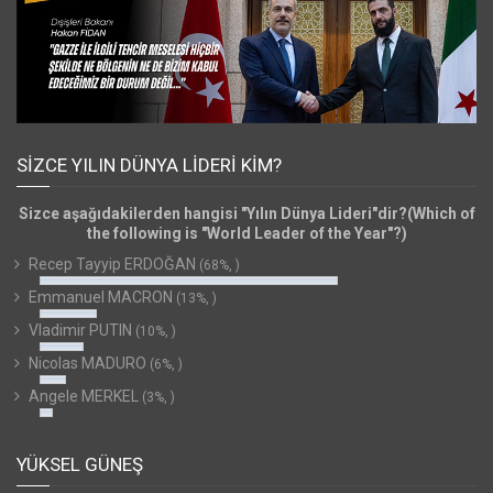
SIZCE YILIN DÜNYA LIDERI KIM?
Sizce aşağıdakilerden hangisi "Yılın Dünya Lideri"dir?(Which of
the following is "World Leader of the Year"?)
Recep Tayyip ERDOĞAN
(68%, )
Emmanuel MACRON
(13%, )
Vladimir PUTIN
(10%, )
Nicolas MADURO
(6%, )
Angele MERKEL
(3%, )
YÜKSEL GÜNEŞ