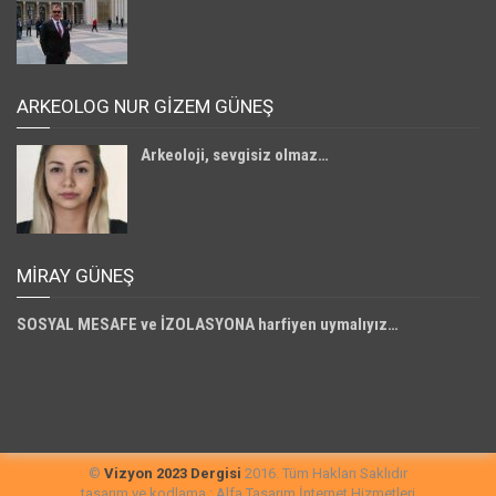
ARKEOLOG NUR GİZEM GÜNEŞ
Arkeoloji, sevgisiz olmaz…
MIRAY GÜNEŞ
SOSYAL MESAFE ve İZOLASYONA harfiyen uymalıyız…
©
Vizyon 2023 Dergisi
2016. Tüm Hakları Saklıdır
tasarım ve kodlama : Alfa Tasarım İnternet Hizmetleri