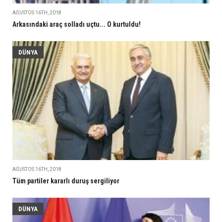
AĞUSTOS 16TH, 2018
Arkasındaki araç solladı uçtu... O kurtuldu!
DÜNYA
AĞUSTOS 16TH, 2018
Tüm partiler kararlı duruş sergiliyor
DÜNYA