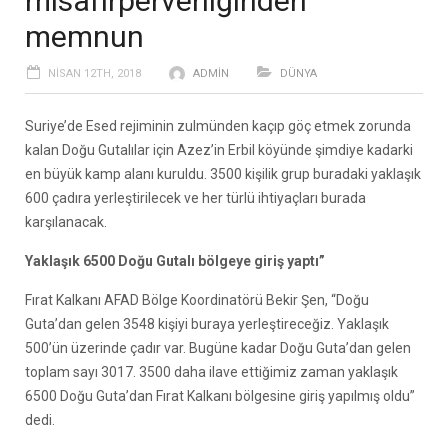
misafirperverliğinden
memnun
NISAN 12TH, 2018
ADMIN
DÜNYA
Suriye’de Esed rejiminin zulmünden kaçıp göç etmek zorunda
kalan Doğu Gutalılar için Azez’in Erbil köyünde şimdiye kadarki
en büyük kamp alanı kuruldu. 3500 kişilik grup buradaki yaklaşık
600 çadıra yerleştirilecek ve her türlü ihtiyaçları burada
karşılanacak.
Yaklaşık 6500 Doğu Gutalı bölgeye giriş yaptı”
Fırat Kalkanı AFAD Bölge Koordinatörü Bekir Şen, “Doğu
Guta’dan gelen 3548 kişiyi buraya yerleştireceğiz. Yaklaşık
500’ün üzerinde çadır var. Bugüne kadar Doğu Guta’dan gelen
toplam sayı 3017. 3500 daha ilave ettiğimiz zaman yaklaşık
6500 Doğu Guta’dan Fırat Kalkanı bölgesine giriş yapılmış oldu”
dedi.