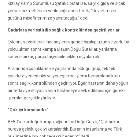
Kızılay Kamp Sorumlusu Şafak Lostar ise, sağlık, gıda ve sıcak
yemek hizmetlerinin verileceğini belirterek, “Devletimizin
gücünü misafirlerimize yansıtacağız” dedi.
Çadırlara yerleştirilip sağlık kontrolünden geçiriliyorlar
Evlerini, sevdiklerini, her şeylerini geride bırakıp uzun ve zorlu bir
yolculuktan sonra kampa ulaşan Doğu Gutalılar, yanlarına
sadece birkaç parça taşıyabilecekleri eşyaları aldı.
Aralarında çocukların ve yaşlılarında olduğu grup, tek tek
çadırlara yerleştirildi ve yerleştirme işlemi tamamlandıktan
sonra sağlık kontrolünden geçiriliyor. Eğer hastanın daha yoğun
bir tedaviye ihtiyacı varsa hastaneye sevk edilmesi için gerekli
işlemler gerçekleştiriliyor.
“Çok iyi karşılandık”
AFAD’ın kurduğu kampa sığınan bir Doğu Gutalı, “Çok şükür
buraya geldik, çok iyi karşılandık. Buranın insanlarına ve Türk
hükümetine çok çok teşekkür ederim” dedi.