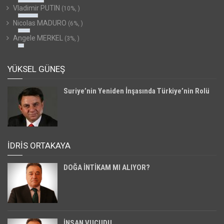
Vladimir PUTIN
(10%, )
Nicolas MADURO
(6%, )
Angele MERKEL
(3%, )
YÜKSEL GÜNEŞ
Suriye’nin Yeniden İnşasında Türkiye’nin Rolü
İDRİS ORTAKAYA
DOĞA İNTİKAM MI ALIYOR?
İNSAN VUCUDU