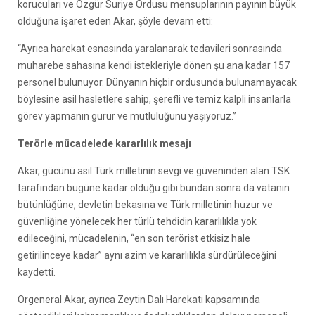
korucuları ve Özgür Suriye Ordusu mensuplarının payının büyük
olduğuna işaret eden Akar, şöyle devam etti:
“Ayrıca harekat esnasında yaralanarak tedavileri sonrasında
muharebe sahasına kendi istekleriyle dönen şu ana kadar 157
personel bulunuyor. Dünyanın hiçbir ordusunda bulunamayacak
böylesine asil hasletlere sahip, şerefli ve temiz kalpli insanlarla
görev yapmanın gurur ve mutluluğunu yaşıyoruz.”
Terörle mücadelede kararlılık mesajı
Akar, gücünü asil Türk milletinin sevgi ve güveninden alan TSK
tarafından bugüne kadar olduğu gibi bundan sonra da vatanın
bütünlüğüne, devletin bekasına ve Türk milletinin huzur ve
güvenliğine yönelecek her türlü tehdidin kararlılıkla yok
edileceğini, mücadelenin, “en son terörist etkisiz hale
getirilinceye kadar” aynı azim ve kararlılıkla sürdürüleceğini
kaydetti.
Orgeneral Akar, ayrıca Zeytin Dalı Harekatı kapsamında