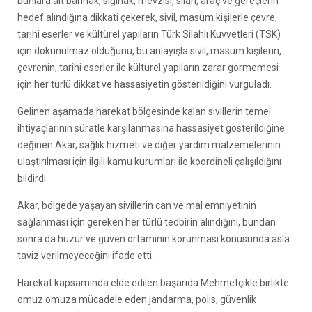
bunlara ait barınak, sığınak, mevzisi, silah, araç ve gereçlerin
hedef alındığına dikkati çekerek, sivil, masum kişilerle çevre,
tarihi eserler ve kültürel yapıların Türk Silahlı Kuvvetleri (TSK)
için dokunulmaz olduğunu, bu anlayışla sivil, masum kişilerin,
çevrenin, tarihi eserler ile kültürel yapıların zarar görmemesi
için her türlü dikkat ve hassasiyetin gösterildiğini vurguladı.
Gelinen aşamada harekat bölgesinde kalan sivillerin temel
ihtiyaçlarının süratle karşılanmasına hassasiyet gösterildiğine
değinen Akar, sağlık hizmeti ve diğer yardım malzemelerinin
ulaştırılması için ilgili kamu kurumları ile koordineli çalışıldığını
bildirdi.
Akar, bölgede yaşayan sivillerin can ve mal emniyetinin
sağlanması için gereken her türlü tedbirin alındığını, bundan
sonra da huzur ve güven ortamının korunması konusunda asla
taviz verilmeyeceğini ifade etti.
Harekat kapsamında elde edilen başarıda Mehmetçikle birlikte
omuz omuza mücadele eden jandarma, polis, güvenlik