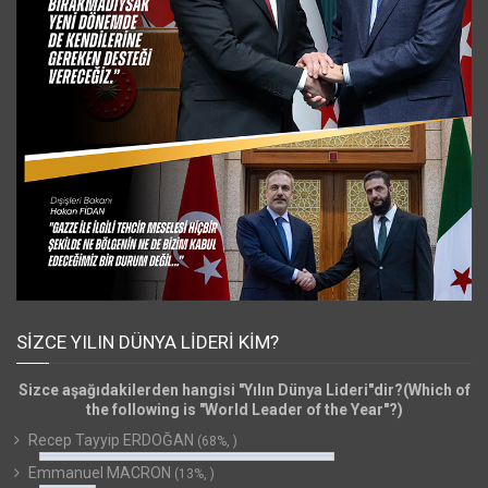
SIZCE YILIN DÜNYA LIDERI KIM?
Sizce aşağıdakilerden hangisi "Yılın Dünya Lideri"dir?(Which of
the following is "World Leader of the Year"?)
Recep Tayyip ERDOĞAN
(68%, )
Emmanuel MACRON
(13%, )