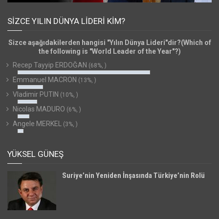
SIZCE YILIN DÜNYA LIDERI KIM?
Sizce aşağıdakilerden hangisi "Yılın Dünya Lideri"dir?(Which of
the following is "World Leader of the Year"?)
Recep Tayyip ERDOĞAN
(68%, )
Emmanuel MACRON
(13%, )
Vladimir PUTIN
(10%, )
Nicolas MADURO
(6%, )
Angele MERKEL
(3%, )
YÜKSEL GÜNEŞ
Suriye’nin Yeniden İnşasında Türkiye’nin Rolü