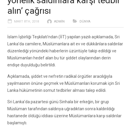
yönelik saldırılara karşı tedbir
alın’ çağrısı
MART 8TH, 2018
ADMIN
DÜNYA
İslam İşbirliği Teşkilatı’ndan (İİT) yapılan yazılı açıklamada, Sri
Lanka’da camilere, Müslümanlara ait ev ve dükkânlara saldırılar
düzenlediği yönündeki haberlerin üzüntüyle takip edildiği ve
Müslümanları hedef alan bu tür şiddet olaylarından derin
endişe duyulduğu belirtildi.
Açıklamada, şiddet ve nefretin radikal örgütler aracılığıyla
yayılmasının önüne geçmek ve Müslümanları korumak için Sri
Lanka hükümetinin somut tedbirler alması talep edildi.
Sri Lanka’da pazartesi günü Sinhala bir erkeğin, bir grup
Müslüman tarafından saldırıya uğradıktan sonra kaldırıldığı
hastanede öldüğü iddiası üzerine Müslümanlara karşı saldırılar
başlamıştı.