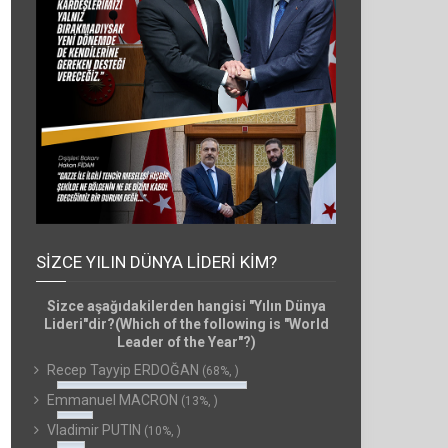
SIZCE YILIN DÜNYA LIDERI KIM?
Sizce aşağıdakilerden hangisi "Yılın Dünya
Lideri"dir?(Which of the following is "World
Leader of the Year"?)
Recep Tayyip ERDOĞAN
(68%, )
Emmanuel MACRON
(13%, )
Vladimir PUTIN
(10%, )