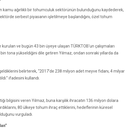
men kamu ağırlıklı bir tohumculuk sektörünün bulunduğunu kaydederek,
törde serbest piyasanın işletilmeye başlandığını, özel tohum
e kurulan ve bugün 43 bin üyeye ulaşan TÜRKTOB’un çalışmaları
in tona yükseldiğini dile getiren Yılmaz, ondan sonraki yıllarda da
geldiklerini belirterek, “2017’de 238 milyon adet meyve fidanı, 4 milyar
ldi.” ifadesini kullandı.
tiği bilgisini veren Yılmaz, buna karşılık ihracatın 136 milyon dolara
tırdıklarını, 80 ülkeye tohum ihraç ettiklerini, hedeflerinin küresel
lduğunu vurguladı.
dan”