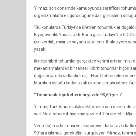
Yılmaz, son dönemde kamuoyunda sertifikalı tohumların
organizmalarla eş görüldüğüne dair görüşlerin olduğu
“Bu konularda Türkiye’de üretilen tohumluklar doğaldır. 
Biyogüvenlik Yasası çıktı. Buna göre Türkiye’de GDO’lu
izin verdiği, mısır ve soyada ürünlerin ithalatı yem sa
yasak.
İkincisi hibrit tohumlar gerçekten verimi artıran mısır
mekanizmalardan bir tanesi. Hibrit tohumlar hiçbir za
doğal ortamda saflaştırılmış… Hibrit tohum elde eder
Mümkün olduğu kadar uzak akraba olması istenir. Bur
“Tohumculuk şirketlerinin yüzde 93,5’i yerli”
Yılmaz, Türk tohumculuk sektörünün son dönemde ciddi
sertifikalı tohum ihtiyacının yüzde 40’ını üretebildiğini 
Verimliliğin artırılması ve ekonomiye daha fazla katkı 
90’lara çıkması gerektiğini vurgulayan Yılmaz, tarımı 