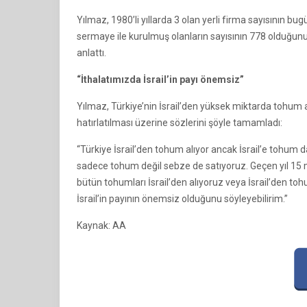
Yılmaz, 1980’li yıllarda 3 olan yerli firma sayısının bu
sermaye ile kurulmuş olanların sayısının 778 olduğunu,
anlattı.
“İthalatımızda İsrail’in payı önemsiz”
Yılmaz, Türkiye’nin İsrail’den yüksek miktarda tohum 
hatırlatılması üzerine sözlerini şöyle tamamladı:
“Türkiye İsrail’den tohum alıyor ancak İsrail’e tohum d
sadece tohum değil sebze de satıyoruz. Geçen yıl 15 mi
bütün tohumları İsrail’den alıyoruz veya İsrail’den 
İsrail’in payının önemsiz olduğunu söyleyebilirim.”
Kaynak: AA