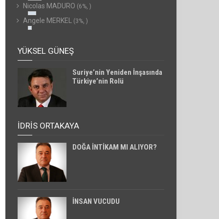
Nicolas MADURO
(6%, )
Angele MERKEL
(3%, )
YÜKSEL GÜNEŞ
Suriye’nin Yeniden İnşasında
Türkiye’nin Rolü
İDRİS ORTAKAYA
DOĞA İNTİKAM MI ALIYOR?
İNSAN VUCUDU