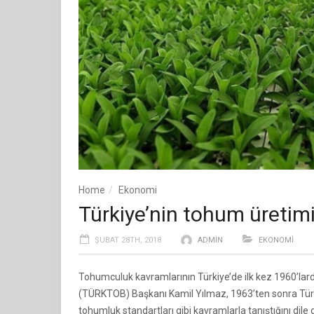
Home
Ekonomi
Türkiye’nin tohum üretimi
ŞUBAT 28TH, 2018
ADMIN
EKONOMI
Tohumculuk kavramlarının Türkiye’de ilk kez 1960’lard
(TÜRKTOB) Başkanı Kamil Yılmaz, 1963’ten sonra Türkiy
tohumluk standartları gibi kavramlarla tanıştığını dile g