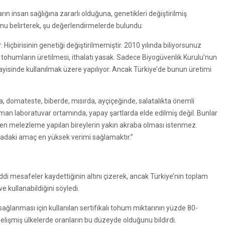
 insan sağlığına zararlı olduğuna, genetikleri değiştirilmiş
nu belirterek, şu değerlendirmelerde bulundu:
Hiçbirisinin genetiği değiştirilmemiştir. 2010 yılında biliyorsunuz
 tohumların üretilmesi, ithalatı yasak. Sadece Biyogüvenlik Kurulu’nun
nayisinde kullanılmak üzere yapılıyor. Ancak Türkiye’de bunun üretimi
da, domateste, biberde, mısırda, ayçiçeğinde, salatalıkta önemli
man laboratuvar ortamında, yapay şartlarda elde edilmiş değil. Bunlar
ken melezleme yapılan bireylerin yakın akraba olması istenmez.
adaki amaç en yüksek verimi sağlamaktır.”
 mesafeler kaydettiğinin altını çizerek, ancak Türkiye’nin toplam
ve kullanabildiğini söyledi.
sağlanması için kullanılan sertifikalı tohum miktarının yüzde 80-
gelişmiş ülkelerde oranların bu düzeyde olduğunu bildirdi.