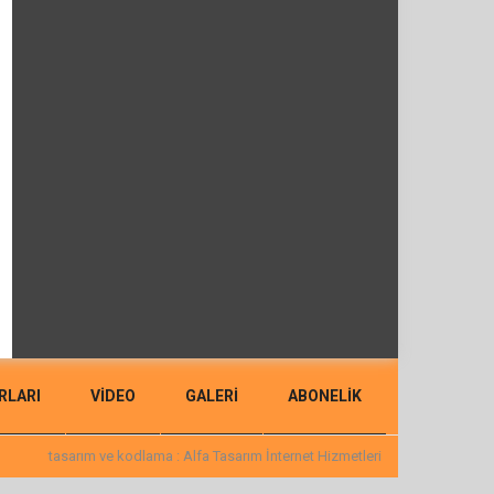
RLARI
VIDEO
GALERİ
ABONELİK
tasarım ve kodlama : Alfa Tasarım İnternet Hizmetleri
BACK TO TOP