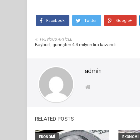
Facebook
Twitter
Google+
PREVIOUS ARTICLE
Bayburt, güneşten 4,4 milyon lira kazandı
admin
RELATED POSTS
EKONOMI
EKONOMI