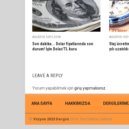
AĞUSTOS 16TH, 2018
AĞUSTOS 16TH
Son dakika... Dolar fiyatlarında son
Staj ücreti
durum! İşte Dolar/TL kuru
yılı uzatıldı
LEAVE A REPLY
Yorum yapabilmek için
giriş yapmalısınız
.
ANA SAYFA
HAKKIMIZDA
DERGİLERİMİ
©
Vizyon 2023 Dergisi
2016. Tüm Hakları Saklıdır
İLETIŞIM
KÜLTÜR & SANAT