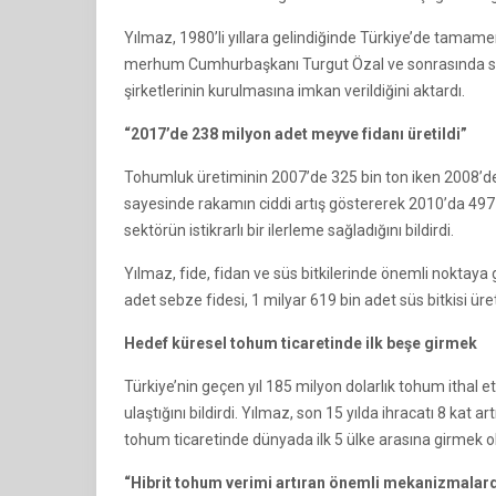
Yılmaz, 1980’li yıllara gelindiğinde Türkiye’de tama
merhum Cumhurbaşkanı Turgut Özal ve sonrasında sek
şirketlerinin kurulmasına imkan verildiğini aktardı.
“2017’de 238 milyon adet meyve fidanı üretildi”
Tohumluk üretiminin 2007’de 325 bin ton iken 2008’d
sayesinde rakamın ciddi artış göstererek 2010’da 497 b
sektörün istikrarlı bir ilerleme sağladığını bildirdi.
Yılmaz, fide, fidan ve süs bitkilerinde önemli noktaya 
adet sebze fidesi, 1 milyar 619 bin adet süs bitkisi üreti
Hedef küresel tohum ticaretinde ilk beşe girmek
Türkiye’nin geçen yıl 185 milyon dolarlık tohum ithal et
ulaştığını bildirdi. Yılmaz, son 15 yılda ihracatı 8 kat ar
tohum ticaretinde dünyada ilk 5 ülke arasına girmek o
“Hibrit tohum verimi artıran önemli mekanizmalar