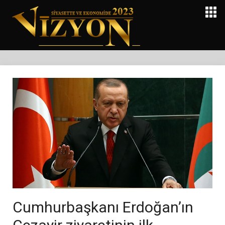
Cumhurbaşkanı Erdoğan’ın