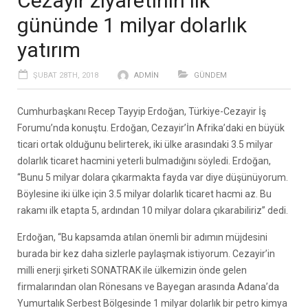
Cezayir ziyaretinin ilk
gününde 1 milyar dolarlık
yatırım
ŞUBAT 28TH, 2018
ADMIN
GÜNDEM
Cumhurbaşkanı Recep Tayyip Erdoğan, Türkiye-Cezayir İş
Forumu’nda konuştu. Erdoğan, Cezayir’İn Afrika’daki en büyük
ticari ortak olduğunu belirterek, iki ülke arasındaki 3.5 milyar
dolarlık ticaret hacmini yeterli bulmadığını söyledi. Erdoğan,
“Bunu 5 milyar dolara çıkarmakta fayda var diye düşünüyorum.
Böylesine iki ülke için 3.5 milyar dolarlık ticaret hacmi az. Bu
rakamı ilk etapta 5, ardından 10 milyar dolara çıkarabiliriz” dedi.
Erdoğan, “Bu kapsamda atılan önemli bir adımın müjdesini
burada bir kez daha sizlerle paylaşmak istiyorum. Cezayir’in
milli enerji şirketi SONATRAK ile ülkemizin önde gelen
firmalarından olan Rönesans ve Bayegan arasında Adana’da
Yumurtalık Serbest Bölgesinde 1 milyar dolarlık bir petro kimya