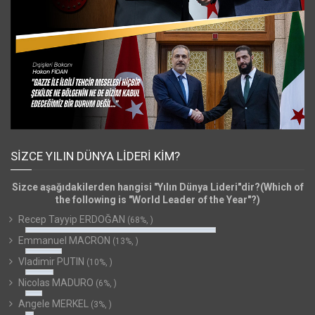
SIZCE YILIN DÜNYA LIDERI KIM?
Sizce aşağıdakilerden hangisi "Yılın Dünya Lideri"dir?(Which of
the following is "World Leader of the Year"?)
Recep Tayyip ERDOĞAN
(68%, )
Emmanuel MACRON
(13%, )
Vladimir PUTIN
(10%, )
Nicolas MADURO
(6%, )
Angele MERKEL
(3%, )