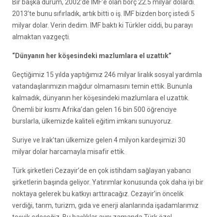
Bir başka durum, 2002’de IMF’e olan borç 22.5 milyar dolardı.
2013’te bunu sıfırladık, artık bitti o iş. IMF bizden borç istedi 5
milyar dolar. Verin dedim. IMF baktı ki Türkler ciddi, bu parayı
almaktan vazgeçti.
“Dünyanın her köşesindeki mazlumlara el uzattık”
Geçtiğimiz 15 yılda yaptığımız 246 milyar liralık sosyal yardımla
vatandaşlarımızın mağdur olmamasını temin ettik. Bununla
kalmadık, dünyanın her köşesindeki mazlumlara el uzattık.
Önemli bir kısmı Afrika’dan gelen 16 bin 500 öğrenciye
burslarla, ülkemizde kaliteli eğitim imkanı sunuyoruz.
Suriye ve Irak’tan ülkemize gelen 4 milyon kardeşimizi 30
milyar dolar harcamayla misafir ettik.
Türk şirketleri Cezayir’de en çok istihdam sağlayan yabancı
şirketlerin başında geliyor. Yatırımlar konusunda çok daha iyi bir
noktaya gelerek bu katkıyı arttıracağız. Cezayir’in öncelik
verdiği, tarım, turizm, gıda ve enerji alanlarında işadamlarımız