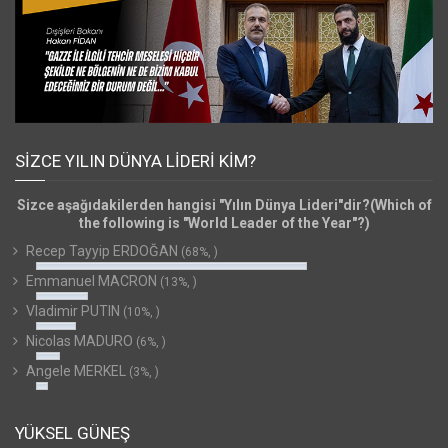
SIZCE YILIN DÜNYA LIDERI KIM?
Sizce aşağıdakilerden hangisi "Yılın Dünya Lideri"dir?(Which of
the following is "World Leader of the Year"?)
Recep Tayyip ERDOĞAN
(68%, )
Emmanuel MACRON
(13%, )
Vladimir PUTIN
(10%, )
Nicolas MADURO
(6%, )
Angele MERKEL
(3%, )
YÜKSEL GÜNEŞ