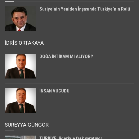
Suriye’nin Yeniden İnşasında Türkiye’nin Rolü
İDRİS ORTAKAYA
DOĞA İNTİKAM MI ALIYOR?
İNSAN VUCUDU
SÜREYYA GÜNGÖR
TÜRKİYE, lideriyle fark yaratıyor…