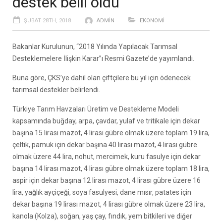
destek belli oldu
ŞUBAT 28TH, 2018
ADMIN
EKONOMI
Bakanlar Kurulunun, “2018 Yılında Yapılacak Tarımsal
Desteklemelere İlişkin Karar”ı Resmi Gazete’de yayımlandı.
Buna göre, ÇKS’ye dahil olan çiftçilere bu yıl için ödenecek
tarımsal destekler belirlendi.
Türkiye Tarım Havzaları Üretim ve Destekleme Modeli
kapsamında buğday, arpa, çavdar, yulaf ve tritikale için dekar
başına 15 lirası mazot, 4 lirası gübre olmak üzere toplam 19 lira,
çeltik, pamuk için dekar başına 40 lirası mazot, 4 lirası gübre
olmak üzere 44 lira, nohut, mercimek, kuru fasulye için dekar
başına 14 lirası mazot, 4 lirası gübre olmak üzere toplam 18 lira,
aspir için dekar başına 12 lirası mazot, 4 lirası gübre üzere 16
lira, yağlık ayçiçeği, soya fasulyesi, dane mısır, patates için
dekar başına 19 lirası mazot, 4 lirası gübre olmak üzere 23 lira,
kanola (Kolza), soğan, yaş çay, fındık, yem bitkileri ve diğer