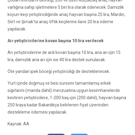
Çoban istihdamı desteği, 200 ve üzeri küçükbaş anaç hayvan
varlığına sahip işletmelere 5 bin lira olarak ödenecek. Damızlık
koyun-keçi yetiştiriciliğinde anaç hayvan başına 25 lira, Mardin,
Siirt ve Şırnak’ta anaç tiftik keçilerine ilave 20 lira ödeme
yapılacak.
Arı yetiştiricilerine kovan başına 10 lira verilecek
Arı yetiştiricilerine de arılı kovan başına 10 lira, ana arı için 15
lira, damızlık ana arı için ise 40 lira destek sunulacak.
Öte yandan ipek böceği yetiştiriciliği de desteklenecek.
Yurt içinde doğmuş ve besi süresini tamamlamış erkek
sığırlarını (manda dahil) mevzuatına uygun kesimhanelerde
kestiren yetiştiricilere, 1-200 baş için (200 dahil), hayvan başına
250 liraya kadar Bakanlıkça belirlenen fiyat üzerinden
destekleme ödemesi yapılacak.
Kaynak: AA