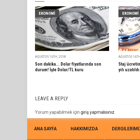
EKONOMI
EKONOMI
AĞUSTOS 16TH, 2018
AĞUSTOS 16TH
Son dakika... Dolar fiyatlarında son
Staj ücreti
durum! İşte Dolar/TL kuru
yılı uzatıldı
LEAVE A REPLY
Yorum yapabilmek için
giriş yapmalısınız
.
ANA SAYFA
HAKKIMIZDA
DERGİLERİMİ