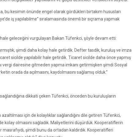
na, bu kesimin önünde engel olarak gördükleri birtakım hususları
kiye’de iş yapılabilme” sıralamasında önemli bir sıçrama yapmak
 hale geleceğini vurgulayan Bakan Tüfenkci, şöyle devam etti:
tırmıştık, şimdi daha kolay hale getirdik. Defter tasdik, kuruluş ve imza
ret sicilde yapılabilir hale getirdik. Ticaret sicilde daha önce yapmış
 vergi dairesine gitmeden yapma imkanı getirmişken şimdi Sosyal
ketin orada da açılmasını, kaydolmasını sağlamış olduk.”
n de sağlandığına dikkati çeken Tüfenkci, önceden bu kuruluşların
zaltılması için de kolaylıklar sağlandığını dile getiren Tüfenkci,
 kolay olmasını sağladık. Maliyetlerini düşürdük. Kooperatiflerin
 masrafıydı, şimdi bunu da ortadan kaldırdık. Kooperatifleri