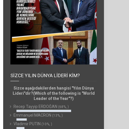
SIZCE YILIN DÜNYA LIDERI KIM?
Sizce aşağıdakilerden hangisi "Yılın Dünya
Lideri"dir?(Which of the following is "World
Leader of the Year"?)
Recep Tayyip ERDOĞAN
(68%, )
Emmanuel MACRON
(13%, )
Vladimir PUTIN
(10%, )