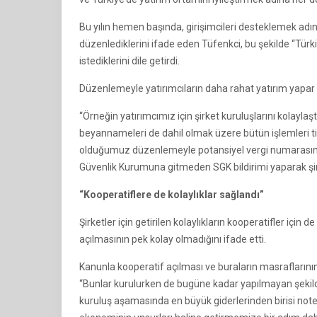
Bu yılın hemen başında, girişimcileri desteklemek adı
düzenlediklerini ifade eden Tüfenkci, bu şekilde “Tür
istediklerini dile getirdi.
Düzenlemeyle yatırımcıların daha rahat yatırım yapar
“Örneğin yatırımcımız için şirket kuruluşlarını kolaylaş
beyannameleri de dahil olmak üzere bütün işlemleri tica
olduğumuz düzenlemeyle potansiyel vergi numarasını
Güvenlik Kurumuna gitmeden SGK bildirimi yaparak şir
“Kooperatiflere de kolaylıklar sağlandı”
Şirketler için getirilen kolaylıkların kooperatifler içi
açılmasının pek kolay olmadığını ifade etti.
Kanunla kooperatif açılması ve buraların masraflarının a
“Bunlar kurulurken de bugüne kadar yapılmayan şekilde
kuruluş aşamasında en büyük giderlerinden birisi noter