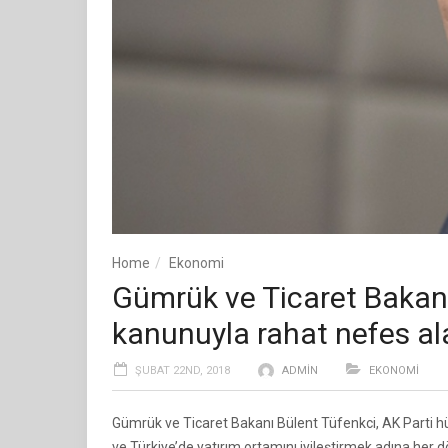
Home
Ekonomi
Gümrük ve Ticaret Bakanı 
kanunuyla rahat nefes a
ŞUBAT 22ND, 2018
ADMIN
EKONOMI
Gümrük ve Ticaret Bakanı Bülent Tüfenkci, AK Parti h
ve Türkiye’de yatırım ortamını iyileştirmek adına her dö