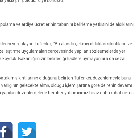
a yaklaşmış olduk.” diye konuştu.
olama ve ardiye ücretlerinin tabanını belirleme yetkisini de aldıklarını
eklerini vurgulayan Tüfenkci, “Bu alanda çekmiş oldukları sıkıntıların ve
zelleştirme uygulamaları çerçevesinde yapılan sözleşmelerde yer
a koyduk. Bakanlığımızın belirlediği hadlere uymayanlara da cezai
a birtakım sıkıntılarının olduğunu belirten Tüfenkci, düzenlemeyle bunu
ınır varlığının gelecekte almış olduğu işlem şartına göre de rehin devamı
u yapılan düzenlemelerle beraber yatırımcımız biraz daha rahat nefes