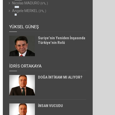
Nicolas MADURO
(6%, )
Angele MERKEL
(3%, )
YÜKSEL GÜNEŞ
Suriye’nin Yeniden İnşasında
Türkiye’nin Rolü
İDRİS ORTAKAYA
DOĞA İNTİKAM MI ALIYOR?
İNSAN VUCUDU