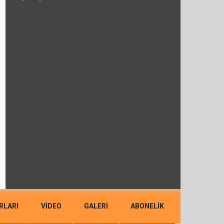
RLARI
VIDEO
GALERİ
ABONELİK