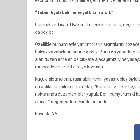
ekonominin unsurları haline getirmemize bir adım dah
“Taban fiyatı belirleme yetkisini aldık”
Gümrük ve Ticaret Bakanı Tüfenkci, kanunla, geçici dep
da söyledi.
Özellikle bu hamleyle yatırımcıların sıkıntılarını çözec
haksız kazançların önüne geçtik. Bunu da yaparken ö
alan düzenlemeleri de dikkate alacağımızı yine yasay
müeyyideleri artırdık.” diye konuştu.
Küçük işletmelerin, taşınabilir rehin yasası dolayısıyl
da aştıklarını bildirdi. Tüfenkci, “Burada özellikle taş
noktasında düzenlemeler yaptık. Ben inanıyorum ki b
alacak.” değerlendirmesinde bulundu.
Kaynak: AA