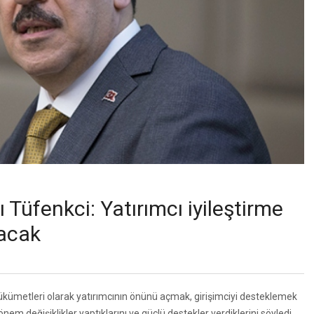
Tüfenkci: Yatırımcı iyileştirme
lacak
ükümetleri olarak yatırımcının önünü açmak, girişimciyi desteklemek
nem değişiklikler yaptıklarını ve güçlü destekler verdiklerini söyledi.