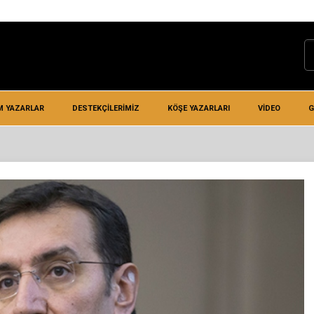
M YAZARLAR
DESTEKÇILERIMIZ
KÖŞE YAZARLARI
VIDEO
G