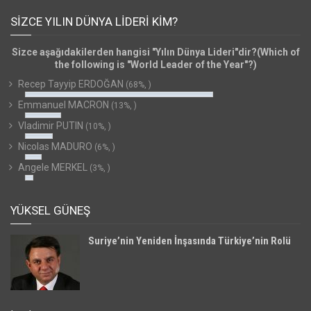
SIZCE YILIN DÜNYA LIDERI KIM?
Sizce aşağıdakilerden hangisi "Yılın Dünya Lideri"dir?(Which of
the following is "World Leader of the Year"?)
Recep Tayyip ERDOĞAN
(68%, )
Emmanuel MACRON
(13%, )
Vladimir PUTIN
(10%, )
Nicolas MADURO
(6%, )
Angele MERKEL
(3%, )
YÜKSEL GÜNEŞ
Suriye’nin Yeniden İnşasında Türkiye’nin Rolü