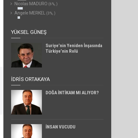
Nicolas MADURO
(6%, )
Angele MERKEL
(3%, )
YÜKSEL GÜNEŞ
Suriye’nin Yeniden İnşasında
Türkiye’nin Rolü
İDRİS ORTAKAYA
DOĞA İNTİKAM MI ALIYOR?
İNSAN VUCUDU