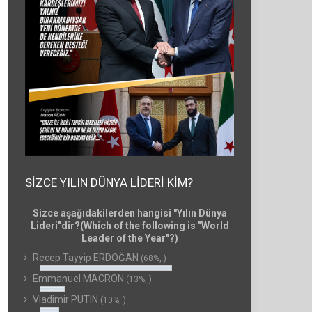
SIZCE YILIN DÜNYA LIDERI KIM?
Sizce aşağıdakilerden hangisi "Yılın Dünya
Lideri"dir?(Which of the following is "World
Leader of the Year"?)
Recep Tayyip ERDOĞAN
(68%, )
Emmanuel MACRON
(13%, )
Vladimir PUTIN
(10%, )