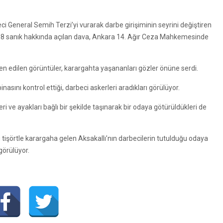
i General Semih Terzi’yi vurarak darbe girişiminin seyrini değiştiren
 18 sanık hakkında açılan dava, Ankara 14. Ağır Ceza Mahkemesinde
n edilen görüntüler, karargahta yaşananları gözler önüne serdi.
nasını kontrol ettiği, darbeci askerleri aradıkları görülüyor.
eri ve ayakları bağlı bir şekilde taşınarak bir odaya götürüldükleri de
u tişörtle karargaha gelen Aksakallı’nın darbecilerin tutulduğu odaya
görülüyor.