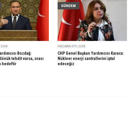
GÜNDEM
 2018
HAZIRAN 5TH, 2018
ardımcısı Bozdağ:
CHP Genel Başkan Yardımcısı Karaca:
dönük tehdit varsa, orası
Nükleer enerji santrallerini iptal
n hedeftir
edeceğiz