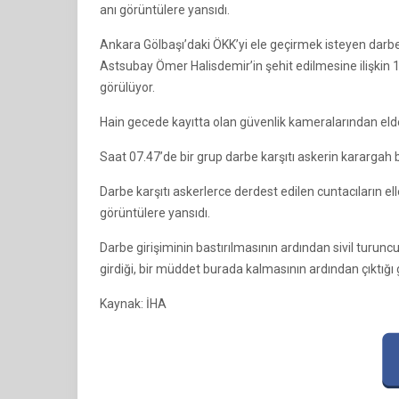
anı görüntülere yansıdı.
Ankara Gölbaşı’daki ÖKK’yi ele geçirmek isteyen darbec
Astsubay Ömer Halisdemir’in şehit edilmesine ilişkin
görülüyor.
Hain gecede kayıtta olan güvenlik kameralarından elde
Saat 07.47’de bir grup darbe karşıtı askerin karargah bi
Darbe karşıtı askerlerce derdest edilen cuntacıların ell
görüntülere yansıdı.
Darbe girişiminin bastırılmasının ardından sivil turunc
girdiği, bir müddet burada kalmasının ardından çıktığı 
Kaynak: İHA