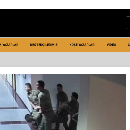
M YAZARLAR
DESTEKÇILERIMIZ
KÖŞE YAZARLARI
VIDEO
G