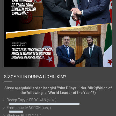
SIZCE YILIN DÜNYA LIDERI KIM?
Sizce aşağıdakilerden hangisi "Yılın Dünya Lideri"dir?(Which of
the following is "World Leader of the Year"?)
Recep Tayyip ERDOĞAN
(68%, )
Emmanuel MACRON
(13%, )
Vladimir PUTIN
(10%, )