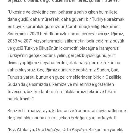
teşekkürü olarak da gördüklerini belirterek, şunları ifade etti:
“Ülkesine ve devletine canı pahasına sahip çıkan bu millete,
daha güçlü, daha müreffeh, daha güvenli bir Türkiye bırakmak
en büyük sorumluluğumuzdur. Cumhurbaşkanlığı Hükümet
Sisteminin, 2023 hedeflerimizle somut çerçevesini çizdiğimiz,
2053 ve 2071 vizyonlarımızla istikametini belirlediğimiz büyük
ve güçlü Türkiye ülküsünün lokomotifi olacağına inanıyoruz.
Türkiye’nin gerçek potansiyelini, gerçek büyüklüğünü, yurt
dışına yaptığımız seyahatlerde çok daha iyi görme imkanına
sahip oluyoruz. Geçtiğimiz günlerde yaptığımız Sudan, Çad,
Tunus ziyareti, bunun en güzel örneklerinden biridir. Özellikle
Sudan’da şahsımızda ülkemize ve milletimize gösterilen
teveccüh, bizlere tarihi sorumluluklarımızı tekrar ve tekrar
hatırlatmıştır.”
Benzer bir manzaraya, Sırbistan ve Yunanistan seyahatlerinde
de şahit olduklarına dikkati çeken Erdoğan, şunları kaydetti:
“Biz, Afrika’ya, Orta Doğu’ya, Orta Asya’ya, Balkanlara yönelik