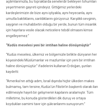
açılımlarımızla, bu topraklarda senelerdir bekleyen tohumları
yeşertmenin gayreti içindeyiz. Gittiğimiz yerlerdeki
kardeşlerimizin de bize aynı iştiyakla, aynı heyecanla, aynı
umutla baktıklarını, sarıldıklarını görüyoruz. Karşılıklı sevginin,
saygının ve muhabbetin olduğu bir yerde, bunun tüm insanlık
için hayırlara vesile olacak neticelere tebdil olmasını kimse
engelleyemez.”
“Kudüs meselesi yeni bir imtihan haline dönüşmüştür”
“Kudüs meselesi, ülkemiz ve bölgemizle birlikte dünyanın her
köşesindeki Müslümanlar ve mazlumlar için yeni bir imtihan
haline dönüşmüştür.” ifadelerini kullanan Erdoğan, şunları
kaydetti:
“Amerika’nın attığı adım, İsrail dışında hiçbir ülkeden makes
bulmamış, tam tersine, Kudüs’ün Filistin’in başkenti olarak ilan
edilmesiyle hayırlı bir gelişmenin kapılarını aralamıştır. Tüm
milletime, bu konuda gösterdikleri dik duruş ve ortaya
koydukları samimi tavır için şükranlarımı sunuyorum.”