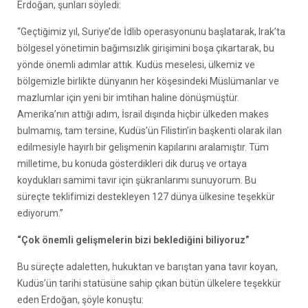
Erdoğan, şunları söyledi:
“Geçtiğimiz yıl, Suriye’de İdlib operasyonunu başlatarak, Irak’ta
bölgesel yönetimin bağımsızlık girişimini boşa çıkartarak, bu
yönde önemli adımlar attık. Kudüs meselesi, ülkemiz ve
bölgemizle birlikte dünyanın her köşesindeki Müslümanlar ve
mazlumlar için yeni bir imtihan haline dönüşmüştür.
Amerika’nın attığı adım, İsrail dışında hiçbir ülkeden makes
bulmamış, tam tersine, Kudüs’ün Filistin’in başkenti olarak ilan
edilmesiyle hayırlı bir gelişmenin kapılarını aralamıştır. Tüm
milletime, bu konuda gösterdikleri dik duruş ve ortaya
koydukları samimi tavır için şükranlarımı sunuyorum. Bu
süreçte teklifimizi destekleyen 127 dünya ülkesine teşekkür
ediyorum.”
“Çok önemli gelişmelerin bizi beklediğini biliyoruz”
Bu süreçte adaletten, hukuktan ve barıştan yana tavır koyan,
Kudüs’ün tarihi statüsüne sahip çıkan bütün ülkelere teşekkür
eden Erdoğan, şöyle konuştu: