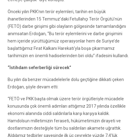
Önceki yılın PKK’nın terör eylemleri, tarihin en büyük
ihanetlerinden 15 Temmuz’daki Fetullahçı Terör Örgütü’nün
(FETÖ) darbe girişimi gibi olayların gölgesinde tamamlandığını
anımsatan Erdoğan, “Bu terör eylemlerini ve darbe girişimini
hem içeride yürüttüğümüz operasyonlar hem de Suriye’de
başlattığımız Fırat Kalkanı Harekatı’yla boşa çıkarmamız
tarihimizin en önemli hadiselerinden biri oldu” ifadesini kullandı.
“İstihdam seferberliği sürecek”
Bu yılın da benzer mücadelelerle dolu geçtiğine dikkati çeken
Erdoğan, şöyle devam etti:
“FETÖ ve PKK başta olmak üzere terör örgütleriyle mücadele
konusunda çok önemli adımları attığımız 2017 yılında özellikle
ekonomi alanında ciddi saldırılarla karşı karşıya kaldık.
Hamdolsun milletimizin feraseti, hükümetimizin dirayeti ve
dostlarımızın desteğiyle tüm bu saldırıları akamete uğrattık.
Aldığımız tedbirler sayesinde ilk üç çeyrekte yüzde 7,4’lük