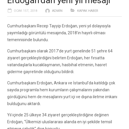
Erdoğan’dan yeni yıl mesajı
OCAK 1ST, 2018
ADMIN
KAPAK HABER
Cumhurbaşkanı Recep Tayyip Erdoğan, yeni yıl dolayısıyla
yayımladığı görüntülü mesajında, 2018’in hayırlı olması
temennisinde bulundu.
Cumhurbaşkanı olarak 2017’de yurt genelinde 51 şehre 64
ziyaret gerçekleştirdiğini belirten Erdoğan, her fırsatta
vatandaşlarla kucaklaşmanın, hasbihal etmenin, hasret
giderme gayretinde olduğunu bildirdi.
Cumhurbaşkanı Erdoğan, Ankara ve İstanbul’da katıldığı çok
sayıda programla hem kurumların çalışmalarını yakından
gördüğünü hem de mesajlarını yurt içi ve dışına iletme imkanı
bulduğunu aktardı.
Yıl içinde 25 ülkeye 34 ziyaret gerçekleştirdiğine değinen
Erdoğan, “Ülkemizi uluslararası alanda en iyi şekilde temsil
etmeye çalıştık” diye konuştu.