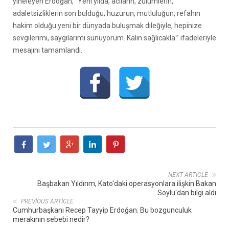
yineleyen Erdoğan, “Yeni yılda, acıların, zulümlerin,
adaletsizliklerin son bulduğu; huzurun, mutluluğun, refahın
hakim olduğu yeni bir dünyada buluşmak dileğiyle, hepinize
sevgilerimi, saygılarımı sunuyorum. Kalın sağlıcakla.” ifadeleriyle
mesajını tamamlandı.
NEXT ARTICLE
Başbakan Yıldırım, Kato'daki operasyonlara ilişkin Bakan
Soylu'dan bilgi aldı
PREVIOUS ARTICLE
Cumhurbaşkanı Recep Tayyip Erdoğan: Bu bozgunculuk
merakının sebebi nedir?