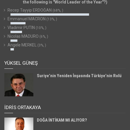
the following is "World Leader of the Year"?)
Recep Tayyip ERDOĞAN
(68%, )
Emmanuel MACRON
(13%, )
Vladimir PUTIN
(10%, )
Nicolas MADURO
(6%, )
Angele MERKEL
(3%, )
YÜKSEL GÜNEŞ
Suriye’nin Yeniden İnşasında Türkiye’nin Rolü
İDRİS ORTAKAYA
DOĞA İNTİKAM MI ALIYOR?