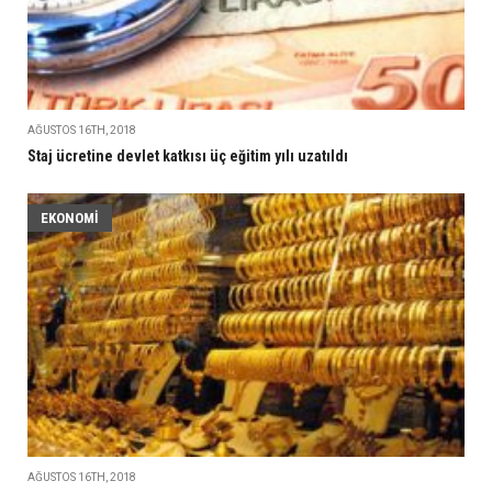
AĞUSTOS 16TH, 2018
Staj ücretine devlet katkısı üç eğitim yılı uzatıldı
EKONOMI
AĞUSTOS 16TH, 2018