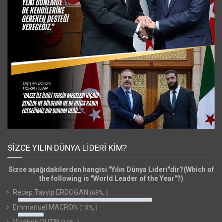
SIZCE YILIN DÜNYA LIDERI KIM?
Sizce aşağıdakilerden hangisi "Yılın Dünya Lideri"dir?(Which of
the following is "World Leader of the Year"?)
Recep Tayyip ERDOĞAN
(68%, )
Emmanuel MACRON
(13%, )