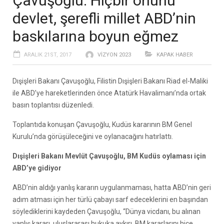
Çavuşoğlu: Hiçbir onurlu
devlet, şerefli millet ABD’nin
baskılarına boyun eğmez
ARALIK 21ST, 2017
VIZYON 2023
KAPAK HABER
Dışişleri Bakanı Çavuşoğlu, Filistin Dışişleri Bakanı Riad el-Maliki
ile ABD’ye hareketlerinden önce Atatürk Havalimanı’nda ortak
basın toplantısı düzenledi.
Toplantıda konuşan Çavuşoğlu, Kudüs kararının BM Genel
Kurulu’nda görüşüleceğini ve oylanacağını hatırlattı.
Dışişleri Bakanı Mevlüt Çavuşoğlu, BM Kudüs oylaması için
ABD’ye gidiyor
ABD’nin aldığı yanlış kararın uygulanmaması, hatta ABD’nin geri
adım atması için her türlü çabayı sarf edeceklerini en başından
söylediklerini kaydeden Çavuşoğlu, “Dünya vicdanı, bu alınan
yanlış kararı, uluslararası hukuka aykırı, BM kararlarını hiçe