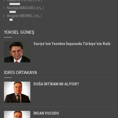
Vladimir PUTIN
(10%, )
Nicolas MADURO
(6%, )
Angele MERKEL
(3%, )
YÜKSEL GÜNEŞ
Suriye’nin Yeniden İnşasında Türkiye’nin Rolü
İDRİS ORTAKAYA
DOĞA İNTİKAM MI ALIYOR?
İNSAN VUCUDU