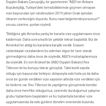
Dışişleri Bakanı Çavuşoğlu, bir gazetecinin “ABD’nin Ankara
Büyükelçiliği, Türkiye’deki temsilciliklerinde göçmen olmayan
vize başvuruları için randevuların 2019 yılının Ocak ayından
itibaren verileceğini duyurdu. Bunu nasıl değerlendiriyorsunuz?”
sorusu üzerine, şunları söyledi:
“Bildiğiniz gibi Amerika yanlış bir kararla vize uygulamasını önce
kaldırmıştı. Daha sonra kısıtlı bir şekilde tekrar başlatıldı. Biz de
Amerika’nın aldığı bu kararlara karşılık verdik. Esasen
vatandaşları cezalandırıcı bu adımları olgun bir tavır olarak
görmediğimiz daha önce de söyledik, ABD’li muhataplarımıza
da söyledik. En son Brüksel’de (ABD Dışişleri Bakanı) Rex
Tillerson ile bu konuyu tekrar görüştük. Tabii kısıtlı sayıda
olduğu için başvurular birikiyor, dolayısıyla eski hızla ya da daha
önce bir günde verdikleri vize sayısının altında vize verdikleri için
bir birikme var. Rex Tillerson ile yaptığımız görüşmede kendisi
daha önce hemfikir olduğumuz, üzerinde durduğumuz çalışma
grubu toplantısını başlatalım ve bu toplantıyla beraber vize
uygulamasında da eski günlere dönelim önerisinde bulundu.