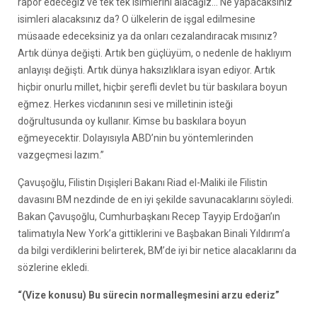
rapor edeceğiz ve tek tek isimlerini alacağız… Ne yapacaksınız
isimleri alacaksınız da? O ülkelerin de işgal edilmesine
müsaade edeceksiniz ya da onları cezalandıracak mısınız?
Artık dünya değişti. Artık ben güçlüyüm, o nedenle de haklıyım
anlayışı değişti. Artık dünya haksızlıklara isyan ediyor. Artık
hiçbir onurlu millet, hiçbir şerefli devlet bu tür baskılara boyun
eğmez. Herkes vicdanının sesi ve milletinin isteği
doğrultusunda oy kullanır. Kimse bu baskılara boyun
eğmeyecektir. Dolayısıyla ABD’nin bu yöntemlerinden
vazgeçmesi lazım.”
Çavuşoğlu, Filistin Dışişleri Bakanı Riad el-Maliki ile Filistin
davasını BM nezdinde de en iyi şekilde savunacaklarını söyledi.
Bakan Çavuşoğlu, Cumhurbaşkanı Recep Tayyip Erdoğan’ın
talimatıyla New York’a gittiklerini ve Başbakan Binali Yıldırım’a
da bilgi verdiklerini belirterek, BM’de iyi bir netice alacaklarını da
sözlerine ekledi.
“(Vize konusu) Bu sürecin normalleşmesini arzu ederiz”