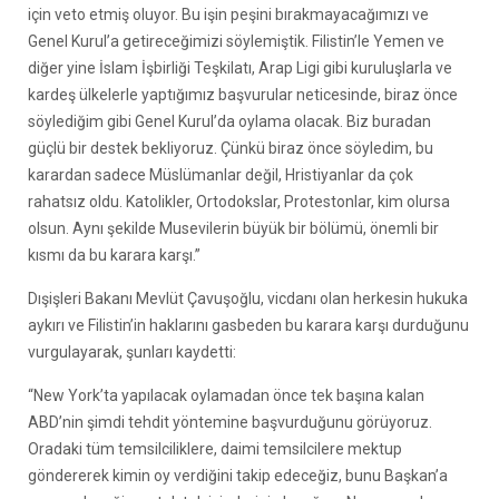
için veto etmiş oluyor. Bu işin peşini bırakmayacağımızı ve
Genel Kurul’a getireceğimizi söylemiştik. Filistin’le Yemen ve
diğer yine İslam İşbirliği Teşkilatı, Arap Ligi gibi kuruluşlarla ve
kardeş ülkelerle yaptığımız başvurular neticesinde, biraz önce
söylediğim gibi Genel Kurul’da oylama olacak. Biz buradan
güçlü bir destek bekliyoruz. Çünkü biraz önce söyledim, bu
karardan sadece Müslümanlar değil, Hristiyanlar da çok
rahatsız oldu. Katolikler, Ortodokslar, Protestonlar, kim olursa
olsun. Aynı şekilde Musevilerin büyük bir bölümü, önemli bir
kısmı da bu karara karşı.”
Dışişleri Bakanı Mevlüt Çavuşoğlu, vicdanı olan herkesin hukuka
aykırı ve Filistin’in haklarını gasbeden bu karara karşı durduğunu
vurgulayarak, şunları kaydetti:
“New York’ta yapılacak oylamadan önce tek başına kalan
ABD’nin şimdi tehdit yöntemine başvurduğunu görüyoruz.
Oradaki tüm temsilciliklere, daimi temsilcilere mektup
göndererek kimin oy verdiğini takip edeceğiz, bunu Başkan’a