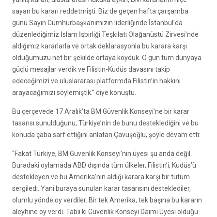
sayan bu kararı reddetmişti. Biz de geçen hafta çarşamba
günü Sayın Cumhurbaşkanımızın liderliğinde İstanbul’da
düzenlediğimiz İslam İşbirliği Teşkilatı Olağanüstü Zirvesi’nde
aldığımız kararlarla ve ortak deklarasyonla bu karara karşı
olduğumuzu net bir şekilde ortaya koyduk. O gün tüm dünyaya
güçlü mesajlar verdik ve Filistin-Kudüs davasını takip
edeceğimizi ve uluslararası platformda Filistin’in hakkını
arayacağımızı söylemiştik.” diye konuştu.
Bu çerçevede 17 Aralık’ta BM Güvenlik Konseyi’ne bir karar
tasarısı sunulduğunu, Türkiye’nin de bunu desteklediğini ve bu
konuda çaba sarf ettiğini anlatan Çavuşoğlu, şöyle devam etti:
“Fakat Türkiye, BM Güvenlik Konseyi’nin üyesi şu anda değil.
Buradaki oylamada ABD dışında tüm ülkeler, Filistin’i, Kudüs’ü
destekleyen ve bu Amerika’nın aldığı karara karşı bir tutum
sergiledi. Yani buraya sunulan karar tasarısını desteklediler,
olumlu yönde oy verdiler. Bir tek Amerika, tek başına bu kararın
aleyhine oy verdi. Tabii ki Güvenlik Konseyi Daimi Üyesi olduğu