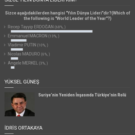
Sizce aşağıdakilerden hangisi "Yılın Dünya Lideri"dir?(Which of
the following is "World Leader of the Year"?)
Recep Tayyip ERDOĞAN
(68%, )
Emmanuel MACRON
(13%, )
Vladimir PUTIN
(10%, )
Nicolas MADURO
(6%, )
Angele MERKEL
(3%, )
YÜKSEL GÜNEŞ
Suriye’nin Yeniden İnşasında Türkiye’nin Rolü
İDRİS ORTAKAYA