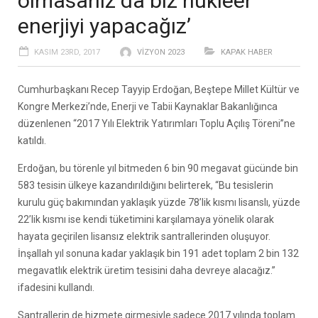
olmasanız da biz nükleer
enerjiyi yapacağız’
KASIM 23RD, 2017
VIZYON 2023
KAPAK HABER
Cumhurbaşkanı Recep Tayyip Erdoğan, Beştepe Millet Kültür ve
Kongre Merkezi’nde, Enerji ve Tabii Kaynaklar Bakanlığınca
düzenlenen “2017 Yılı Elektrik Yatırımları Toplu Açılış Töreni”ne
katıldı.
Erdoğan, bu törenle yıl bitmeden 6 bin 90 megavat gücünde bin
583 tesisin ülkeye kazandırıldığını belirterek, “Bu tesislerin
kurulu güç bakımından yaklaşık yüzde 78’lik kısmı lisanslı, yüzde
22’lik kısmı ise kendi tüketimini karşılamaya yönelik olarak
hayata geçirilen lisansız elektrik santrallerinden oluşuyor.
İnşallah yıl sonuna kadar yaklaşık bin 191 adet toplam 2 bin 132
megavatlık elektrik üretim tesisini daha devreye alacağız.”
ifadesini kullandı.
Santrallerin de hizmete girmesiyle sadece 2017 yılında toplam