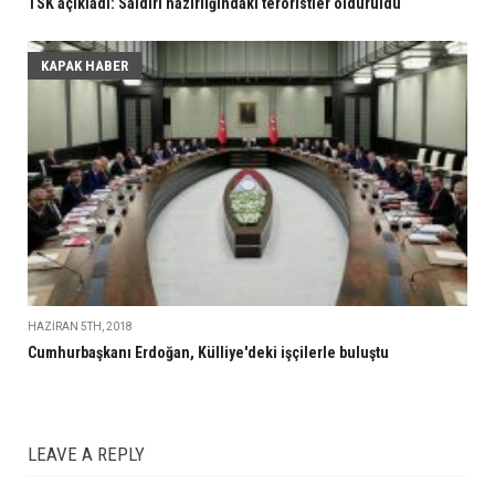
TSK açıkladı: Saldırı hazırlığındaki teröristler öldürüldü
KAPAK HABER
HAZIRAN 5TH, 2018
Cumhurbaşkanı Erdoğan, Külliye'deki işçilerle buluştu
LEAVE A REPLY