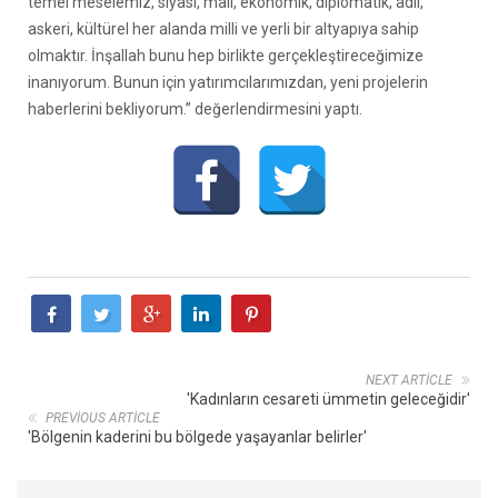
temel meselemiz, siyasi, mali, ekonomik, diplomatik, adli,
askeri, kültürel her alanda milli ve yerli bir altyapıya sahip
olmaktır. İnşallah bunu hep birlikte gerçekleştireceğimize
inanıyorum. Bunun için yatırımcılarımızdan, yeni projelerin
haberlerini bekliyorum.” değerlendirmesini yaptı.
NEXT ARTICLE
'Kadınların cesareti ümmetin geleceğidir'
PREVIOUS ARTICLE
'Bölgenin kaderini bu bölgede yaşayanlar belirler'