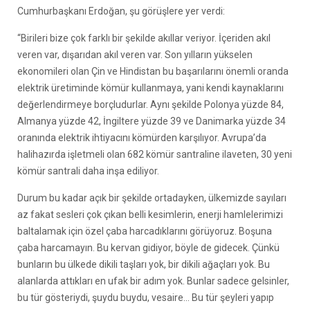
Cumhurbaşkanı Erdoğan, şu görüşlere yer verdi:
“Birileri bize çok farklı bir şekilde akıllar veriyor. İçeriden akıl
veren var, dışarıdan akıl veren var. Son yılların yükselen
ekonomileri olan Çin ve Hindistan bu başarılarını önemli oranda
elektrik üretiminde kömür kullanmaya, yani kendi kaynaklarını
değerlendirmeye borçludurlar. Aynı şekilde Polonya yüzde 84,
Almanya yüzde 42, İngiltere yüzde 39 ve Danimarka yüzde 34
oranında elektrik ihtiyacını kömürden karşılıyor. Avrupa’da
halihazırda işletmeli olan 682 kömür santraline ilaveten, 30 yeni
kömür santrali daha inşa ediliyor.
Durum bu kadar açık bir şekilde ortadayken, ülkemizde sayıları
az fakat sesleri çok çıkan belli kesimlerin, enerji hamlelerimizi
baltalamak için özel çaba harcadıklarını görüyoruz. Boşuna
çaba harcamayın. Bu kervan gidiyor, böyle de gidecek. Çünkü
bunların bu ülkede dikili taşları yok, bir dikili ağaçları yok. Bu
alanlarda attıkları en ufak bir adım yok. Bunlar sadece gelsinler,
bu tür gösteriydi, şuydu buydu, vesaire… Bu tür şeyleri yapıp