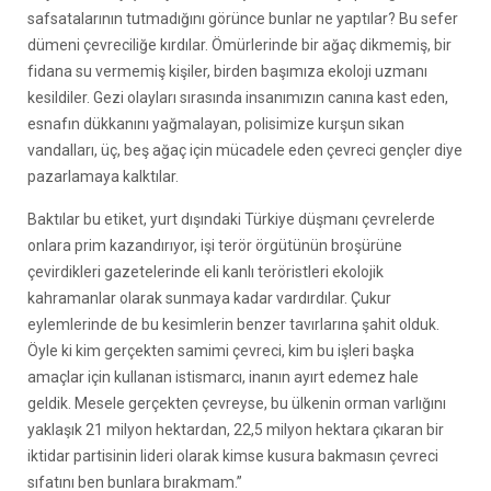
safsatalarının tutmadığını görünce bunlar ne yaptılar? Bu sefer
dümeni çevreciliğe kırdılar. Ömürlerinde bir ağaç dikmemiş, bir
fidana su vermemiş kişiler, birden başımıza ekoloji uzmanı
kesildiler. Gezi olayları sırasında insanımızın canına kast eden,
esnafın dükkanını yağmalayan, polisimize kurşun sıkan
vandalları, üç, beş ağaç için mücadele eden çevreci gençler diye
pazarlamaya kalktılar.
Baktılar bu etiket, yurt dışındaki Türkiye düşmanı çevrelerde
onlara prim kazandırıyor, işi terör örgütünün broşürüne
çevirdikleri gazetelerinde eli kanlı teröristleri ekolojik
kahramanlar olarak sunmaya kadar vardırdılar. Çukur
eylemlerinde de bu kesimlerin benzer tavırlarına şahit olduk.
Öyle ki kim gerçekten samimi çevreci, kim bu işleri başka
amaçlar için kullanan istismarcı, inanın ayırt edemez hale
geldik. Mesele gerçekten çevreyse, bu ülkenin orman varlığını
yaklaşık 21 milyon hektardan, 22,5 milyon hektara çıkaran bir
iktidar partisinin lideri olarak kimse kusura bakmasın çevreci
sıfatını ben bunlara bırakmam.”