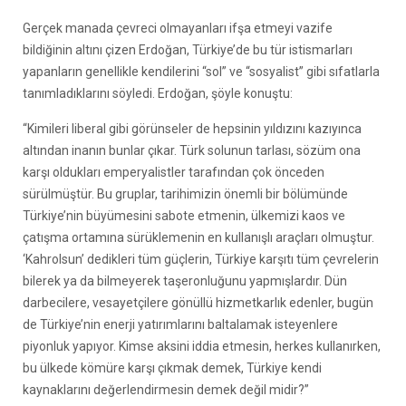
Gerçek manada çevreci olmayanları ifşa etmeyi vazife
bildiğinin altını çizen Erdoğan, Türkiye’de bu tür istismarları
yapanların genellikle kendilerini “sol” ve “sosyalist” gibi sıfatlarla
tanımladıklarını söyledi. Erdoğan, şöyle konuştu:
“Kimileri liberal gibi görünseler de hepsinin yıldızını kazıyınca
altından inanın bunlar çıkar. Türk solunun tarlası, sözüm ona
karşı oldukları emperyalistler tarafından çok önceden
sürülmüştür. Bu gruplar, tarihimizin önemli bir bölümünde
Türkiye’nin büyümesini sabote etmenin, ülkemizi kaos ve
çatışma ortamına sürüklemenin en kullanışlı araçları olmuştur.
‘Kahrolsun’ dedikleri tüm güçlerin, Türkiye karşıtı tüm çevrelerin
bilerek ya da bilmeyerek taşeronluğunu yapmışlardır. Dün
darbecilere, vesayetçilere gönüllü hizmetkarlık edenler, bugün
de Türkiye’nin enerji yatırımlarını baltalamak isteyenlere
piyonluk yapıyor. Kimse aksini iddia etmesin, herkes kullanırken,
bu ülkede kömüre karşı çıkmak demek, Türkiye kendi
kaynaklarını değerlendirmesin demek değil midir?”