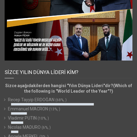
SIZCE YILIN DÜNYA LIDERI KIM?
Sizce aşağıdakilerden hangisi "Yılın Dünya Lideri"dir?(Which of
the following is "World Leader of the Year"?)
Recep Tayyip ERDOĞAN
(68%, )
Emmanuel MACRON
(13%, )
Vladimir PUTIN
(10%, )
Nicolas MADURO
(6%, )
Angele MERKEL
(3%, )