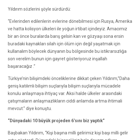
Yıldırım sözlerini şöyle sürdürdü:
“Evlerinden edilenlerin evlerine dönebilmesi için Rusya, Amerika
ve hatta kolisyon ülkeleri ile yoğun irtibat içindeyiz. Amacımız
bir an önce buralarda barış gelsin kan ve gözyaşı sona ersin
buradaki kaynakları silah için ölüm için değil yaşatmak için
kullanalım böylecek dünyanın bu bölgesinde bu istikrarsızlığa
son verelim bunun için gayret gösteriyoruz inşallah
başaracağız .”
Türkiye’nin bilişimdeki önceliklerine dikkat çeken Yıldırım,”Daha
geniş katılımlı bilişim suçlarıyla bilişim suçlarıyla mücadele
konulu anlaşmaya ihtiyaç var. Aksi halde ülkeler arasındaki
çatışmaların anlaşmazlıkların ciddi anlamda artma ihtimali
mevcut.” diye konuştu.
“Dünyadaki 10 büyük projeden 6’sını biz yaptık”
Başbakan Yıldırım, “Kişi başına milli gelirimiz kişi başı milli gelir