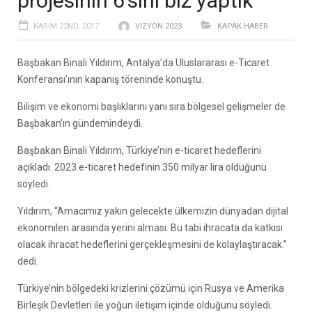
projesinin 6’sını biz yaptık’
KASIM 22ND, 2017
VIZYON 2023
KAPAK HABER
Başbakan Binali Yıldırım, Antalya’da Uluslararası e-Ticaret
Konferansı’ının kapanış töreninde konuştu.
Bilişim ve ekonomi başlıklarını yanı sıra bölgesel gelişmeler de
Başbakan’ın gündemindeydi.
Başbakan Binali Yıldırım, Türkiye’nin e-ticaret hedeflerini
açıkladı. 2023 e-ticaret hedefinin 350 milyar lira olduğunu
söyledi.
Yıldırım, “Amacımız yakın gelecekte ülkemizin dünyadan dijital
ekonomileri arasında yerini alması. Bu tabi ihracata da katkısı
olacak ihracat hedeflerini gerçekleşmesini de kolaylaştıracak.”
dedi.
Türkiye’nin bölgedeki krizlerini çözümü için Rusya ve Amerika
Birleşik Devletleri ile yoğun iletişim içinde olduğunu söyledi.