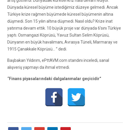
artış gösterdi. Dünyadaki küresel kriz hala devam ediyor.
Dünyada küresel büyüme istediğimiz düzeye gelmedi. Ancak
Türkiye krize rağmen büyümede küresel büyümenin altına
düşmedi. Son 15 yılın altına düşmedi. Nasıl oldu? Krize inat
yatırıma devam ettik. 10 büyük proje var dünyada 6’sını Türkiye
yaptı. Osmangazi Köprüsü, Yavuz Sultan Selim Köprüsü,
Dünyanın en büyük havalimanı, Avrasya Tüneli, Marmaray ve
1915 Çanakkale Köprüsü… ” dedi.
Başbakan Yıldırım, ePttAVM.com standını inceledi, sanal
alışveriş yapmayı da ihmal etmedi.
“
Finans piyasalarındaki dalgalanmalar geçicidir”