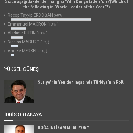
Sizce aşağıdakilerden hangisi "Yılın Dünya Lideri"dir?(Which of
the following is "World Leader of the Year"?)
Recep Tayyip ERDOĞAN
(68%, )
Emmanuel MACRON
(13%, )
Vladimir PUTIN
(10%, )
Nicolas MADURO
(6%, )
Angele MERKEL
(3%, )
YÜKSEL GÜNEŞ
Suriye’nin Yeniden İnşasında Türkiye’nin Rolü
İDRİS ORTAKAYA
DOĞA İNTİKAM MI ALIYOR?