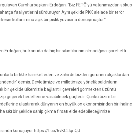
vurgulayan Cumhurbaşkanı Erdoğan, “Biz FETÖ’yü vatanımızdan söküp
hatça faaliyetlerini sürdürüyor. Aynı şekilde PKK alelade bir terör
kesin kullanımına açık bir pislik yuvasına dönüşmüştür.”
 Erdoğan, bu konuda da hiç bir sıkıntılarının olmadığına işaret etti.
 onlarla birlikte hareket eden ve zahirde bizden görünen alçaklardan
ndendir’ demiş. Devletimize ve milletimize yönelik saldırıların
rak bir şekilde ülkemizle bağlantılı çevreleri görmekten üzüntü
ip geçerek hedeflerine varabilecek güçtedir. Çünkü bizim bir
edeflerine ulaştırarak dünyanın en büyük on ekonomisinden biri haline
ha sıkı bir şekilde sahip çıkma fırsatı elde edebileceğimize
ı’nda konuşuyor https://t.co/6vKCLlqnQJ