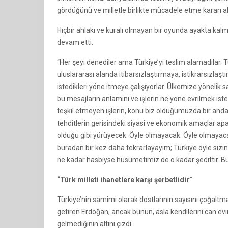
gördüğünü ve milletle birlikte mücadele etme kararı ald
Hiçbir ahlakı ve kuralı olmayan bir oyunda ayakta kal
devam etti:
“Her şeyi denediler ama Türkiye’yi teslim alamadılar. 
uluslararası alanda itibarsızlaştırmaya, istikrarsızla
istedikleri yöne itmeye çalışıyorlar. Ülkemize yönelik sa
bu mesajların anlamını ve işlerin ne yöne evrilmek iste
teşkil etmeyen işlerin, konu biz olduğumuzda bir anda
tehditlerin gerisindeki siyasi ve ekonomik amaçlar apaç
olduğu gibi yürüyecek. Öyle olmayacak. Öyle olmayacağ
buradan bir kez daha tekrarlayayım; Türkiye öyle sizin
ne kadar hasbiyse husumetimiz de o kadar şedittir. Bu 
“Türk milleti ihanetlere karşı şerbetlidir”
Türkiye’nin samimi olarak dostlarının sayısını çoğalt
getiren Erdoğan, ancak bunun, asla kendilerini can e
gelmediğinin altını çizdi.