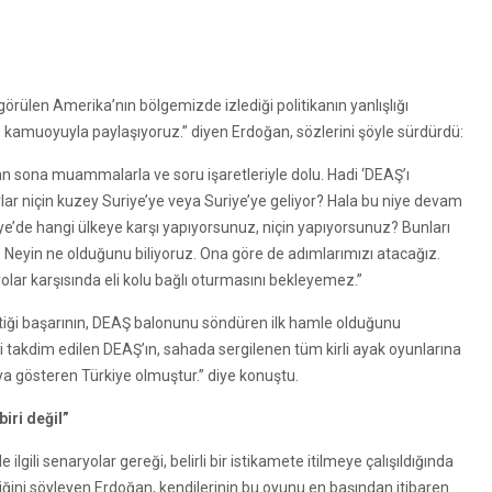
görülen Amerika’nın bölgemizde izlediği politikanın yanlışlığı
e kamuoyuyla paylaşıyoruz.” diyen Erdoğan, sözlerini şöyle sürdürdü:
an sona muammalarla ve soru işaretleriyle dolu. Hadi ‘DEAŞ’ı
ırlar niçin kuzey Suriye’ye veya Suriye’ye geliyor? Hala bu niye devam
ye’de hangi ülkeye karşı yapıyorsunuz, niçin yapıyorsunuz? Bunları
. Neyin ne olduğunu biliyoruz. Ona göre de adımlarımızı atacağız.
yolar karşısında eli kolu bağlı oturmasını bekleyemez.”
ettiği başarının, DEAŞ balonunu söndüren ilk hamle olduğunu
bi takdim edilen DEAŞ’ın, sahada sergilenen tüm kirli ayak oyunlarına
a gösteren Türkiye olmuştur.” diye konuştu.
iri değil”
 ilgili senaryolar gereği, belirli bir istikamete itilmeye çalışıldığında
tiğini söyleyen Erdoğan, kendilerinin bu oyunu en başından itibaren