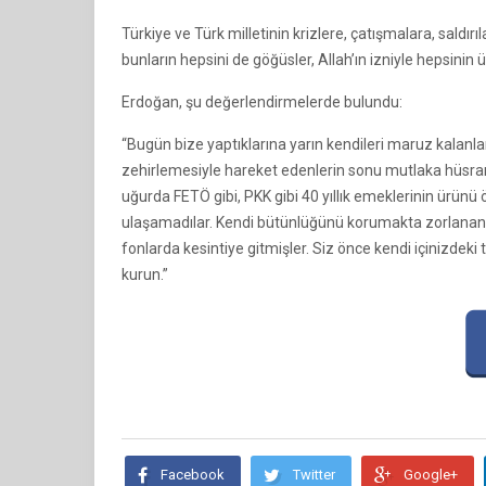
Türkiye ve Türk milletinin krizlere, çatışmalara, saldırı
bunların hepsini de göğüsler, Allah’ın izniyle hepsinin ü
Erdoğan, şu değerlendirmelerde bulundu:
“Bugün bize yaptıklarına yarın kendileri maruz kalan
zehirlemesiyle hareket edenlerin sonu mutlaka hüsran 
uğurda FETÖ gibi, PKK gibi 40 yıllık emeklerinin ürünü
ulaşamadılar. Kendi bütünlüğünü korumakta zorlanan Av
fonlarda kesintiye gitmişler. Siz önce kendi içinizdeki t
kurun.”
Facebook
Twitter
Google+