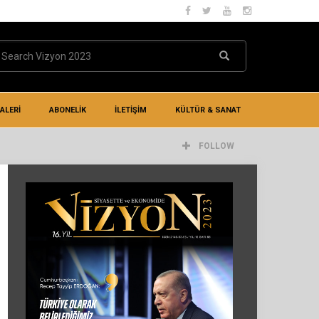
ALERİ
ABONELİK
İLETIŞIM
KÜLTÜR & SANAT
FOLLOW