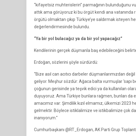
“kifayetsiz muhterislerin” parmağının bulunduğunu 
attık ama görüyoruz ki bu örgüt kendi ana vatanında ra
örgütü olmaktan çıkıp Türkiye’ye saldırmak isteyen her
değerlendirmesinde bulundu.
“Ya bir yol bulacağız ya da bir yol yapacağız”
Kendilerinin gerçek düşmanla baş edebileceğini belirten
Erdoğan, sözlerini şöyle sürdürdü:
“Bize asıl can acıtıcı darbeler düşmanlarımızdan değil
geliyor. Meşhur sözdür: Ağaca balta vurmuşlar ‘sapı be
çoğunun gerisinde ya teşvik edici ya da kullanılan ola
duyuyoruz. Ama Türkiye bunlara rağmen, bunları da ez
amacımız var: Şimdilik kızıl elmamız, ülkemizi 2023 h
gelmektir. Böylece istiklalimize ve istikbalimize çok da
inanıyorum.”
Cumhurbaşkanı @RT_Erdogan, AK Parti Grup Toplantıs