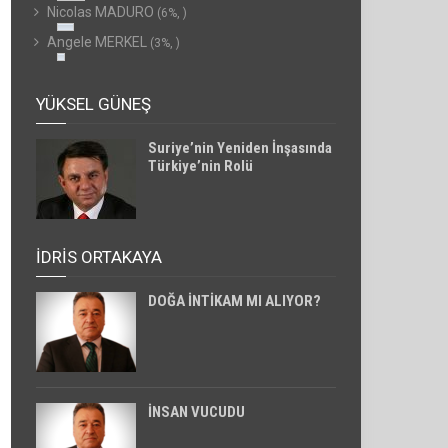
Nicolas MADURO
(6%, )
Angele MERKEL
(3%, )
YÜKSEL GÜNEŞ
Suriye’nin Yeniden İnşasında
Türkiye’nin Rolü
İDRİS ORTAKAYA
DOĞA İNTİKAM MI ALIYOR?
İNSAN VUCUDU