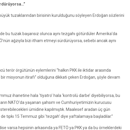
sürdürüyorsa…”
en büyük tuzaklarından birisinin kurulduğunu söyleyen Erdoğan sözlerini
nde bu tuzak başarısız olunca aynı tezgahı götürdüler Amerika’da
FETÖ’nün ağzıyla bizi itham etmeyi sürdürüyorsa, sebebi ancak aynı
ü terör örgütünün eylemlerini “halkın PKK ile iktidar arasında
iş bir misyonun itirafı” olduğuna dikkati çeken Erdoğan, şöyle devam
uz ihanetine hala ‘tiyatro’ hala ‘kontrolü darbe’ diyebiliyorsa, bu
unların NATO’da yaşanan şahsım ve Cumhuriyetimizin kurucusu
ır gösterebilecekleri ümidine kapılmıştık. Maalesef aradan üç gün
 de tıpkı 15 Temmuz gibi ‘tezgah’ diye yaftalamaya başladılar.”
dise varsa hepsinin arkasında ya FETÖ ya PKK ya da bu örneklerdeki