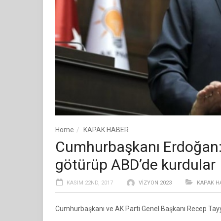
Home
KAPAK HABER
Cumhurbaşkanı Erdoğan: 1
götürüp ABD’de kurdular
KASIM 22ND, 2017
VIZYON 2023
KAPAK H
Cumhurbaşkanı ve AK Parti Genel Başkanı Recep Tayyi