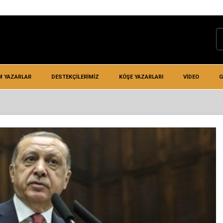
M YAZARLAR
DESTEKÇILERIMIZ
KÖŞE YAZARLARI
VIDEO
G