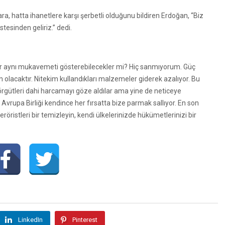
lara, hatta ihanetlere karşı şerbetli olduğunu bildiren Erdoğan, “Biz
stesinden geliriz.” dedi.
lar aynı mukavemeti gösterebilecekler mi? Hiç sanmıyorum. Güç
olacaktır. Nitekim kullandıkları malzemeler giderek azalıyor. Bu
 örgütleri dahi harcamayı göze aldılar ama yine de neticeye
rupa Birliği kendince her fırsatta bize parmak sallıyor. En son
eröristleri bir temizleyin, kendi ülkelerinizde hükümetlerinizi bir
LinkedIn
Pinterest