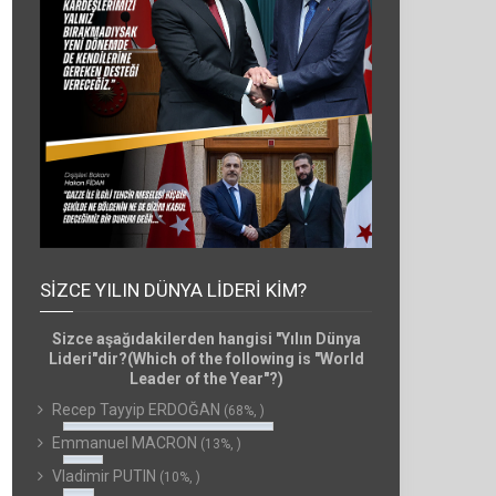
SIZCE YILIN DÜNYA LIDERI KIM?
Sizce aşağıdakilerden hangisi "Yılın Dünya
Lideri"dir?(Which of the following is "World
Leader of the Year"?)
Recep Tayyip ERDOĞAN
(68%, )
Emmanuel MACRON
(13%, )
Vladimir PUTIN
(10%, )