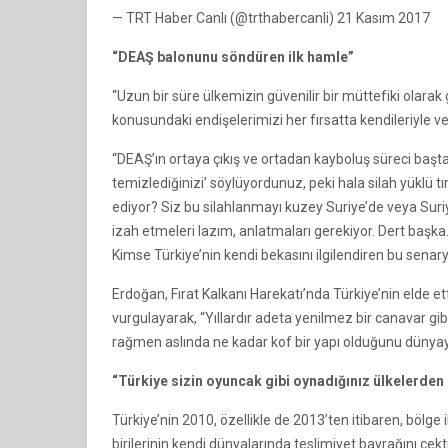
— TRT Haber Canlı (@trthabercanli) 21 Kasım 2017
“DEAŞ balonunu söndüren ilk hamle”
“Uzun bir süre ülkemizin güvenilir bir müttefiki olarak 
konusundaki endişelerimizi her fırsatta kendileriyle v
“DEAŞ’ın ortaya çıkış ve ortadan kayboluş süreci başt
temizlediğinizi’ söylüyordunuz, peki hala silah yüklü t
ediyor? Siz bu silahlanmayı kuzey Suriye’de veya Suri
izah etmeleri lazım, anlatmaları gerekiyor. Dert başka
Kimse Türkiye’nin kendi bekasını ilgilendiren bu senar
Erdoğan, Fırat Kalkanı Harekatı’nda Türkiye’nin elde 
vurgulayarak, “Yıllardır adeta yenilmez bir canavar gi
rağmen aslında ne kadar kof bir yapı olduğunu dünyay
“Türkiye sizin oyuncak gibi oynadığınız ülkelerden b
Türkiye’nin 2010, özellikle de 2013’ten itibaren, bölge ile
birilerinin kendi dünyalarında teslimiyet bayrağını çek