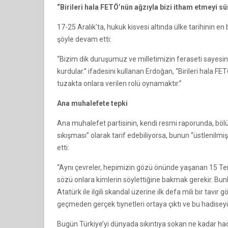
“Birileri hala FETÖ’nün ağzıyla bizi itham etmeyi 
17-25 Aralık’ta, hukuk kisvesi altında ülke tarihinin 
şöyle devam etti:
“Bizim dik duruşumuz ve milletimizin feraseti sayesi
kurdular.” ifadesini kullanan Erdoğan, “Birileri hala 
tuzakta onlara verilen rolü oynamaktır.”
Ana muhalefete tepki
Ana muhalefet partisinin, kendi resmi raporunda, bölüc
sıkışması” olarak tarif edebiliyorsa, bunun “üstlenilm
etti:
“Aynı çevreler, hepimizin gözü önünde yaşanan 15 Temm
sözü onlara kimlerin söylettiğine bakmak gerekir. B
Atatürk ile ilgili skandal üzerine ilk defa mili bir tav
geçmeden gerçek tıynetleri ortaya çıktı ve bu hadiseyi
Bugün Türkiye’yi dünyada sıkıntıya sokan ne kadar ha