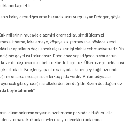
ıklarını kaydetti.
manın kolay olmadığını ama başardıklarını vurgulayan Erdoğan, şöyle
Türk milletinin mücadele azmini kıramadılar. Şimdi ülkemizi
ştırmaya, ithama, lekelemeye, köşeye sıkıştırmaya ve böylece kendi
ldırılar aptalların değil ancak alçakların işi olabilecek mahiyettedir. Biz
ndiğinin gayet iyi farkındayız. Daha önce yapıldığında hiçbir sorun
 krize dönüşmesinin sebebini elbette biliyoruz. Ülkemize yönelik sinsi
ık ortadadır. Bu işleri yapanlar sanıyorlar ki her şey kağıt üzerinde
ının onlarca mesajını son birkaç yılda verdik. Anlamadıysalar
 oyuncak gibi oynadığınız ülkelerden biri değildir. Bizim dostluğumuz
da böyle bilinmeli.”
manın, düşmanlarının sayısının azaltmanın peşinde olduğunu dile
vinden vurmaya kalkanları öylece seyredecekleri anlamına