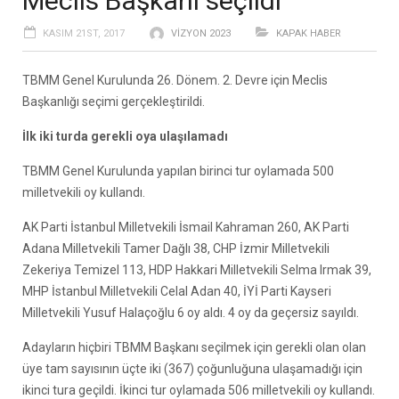
Meclis Başkanı seçildi
KASIM 21ST, 2017
VIZYON 2023
KAPAK HABER
TBMM Genel Kurulunda 26. Dönem. 2. Devre için Meclis
Başkanlığı seçimi gerçekleştirildi.
İlk iki turda gerekli oya ulaşılamadı
TBMM Genel Kurulunda yapılan birinci tur oylamada 500
milletvekili oy kullandı.
AK Parti İstanbul Milletvekili İsmail Kahraman 260, AK Parti
Adana Milletvekili Tamer Dağlı 38, CHP İzmir Milletvekili
Zekeriya Temizel 113, HDP Hakkari Milletvekili Selma Irmak 39,
MHP İstanbul Milletvekili Celal Adan 40, İYİ Parti Kayseri
Milletvekili Yusuf Halaçoğlu 6 oy aldı. 4 oy da geçersiz sayıldı.
Adayların hiçbiri TBMM Başkanı seçilmek için gerekli olan olan
üye tam sayısının üçte iki (367) çoğunluğuna ulaşamadığı için
ikinci tura geçildi. İkinci tur oylamada 506 milletvekili oy kullandı.