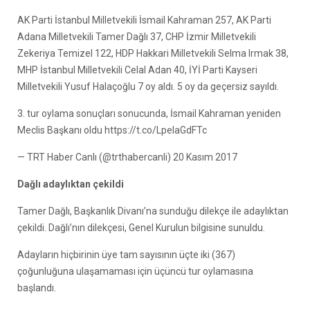
AK Parti İstanbul Milletvekili İsmail Kahraman 257, AK Parti
Adana Milletvekili Tamer Dağlı 37, CHP İzmir Milletvekili
Zekeriya Temizel 122, HDP Hakkari Milletvekili Selma Irmak 38,
MHP İstanbul Milletvekili Celal Adan 40, İYİ Parti Kayseri
Milletvekili Yusuf Halaçoğlu 7 oy aldı. 5 oy da geçersiz sayıldı.
3. tur oylama sonuçları sonucunda, İsmail Kahraman yeniden
Meclis Başkanı oldu https://t.co/LpeIaGdFTc
— TRT Haber Canlı (@trthabercanli) 20 Kasım 2017
Dağlı adaylıktan çekildi
Tamer Dağlı, Başkanlık Divanı’na sunduğu dilekçe ile adaylıktan
çekildi. Dağlı’nın dilekçesi, Genel Kurulun bilgisine sunuldu.
Adayların hiçbirinin üye tam sayısının üçte iki (367)
çoğunluğuna ulaşamaması için üçüncü tur oylamasına
başlandı.