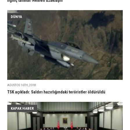
İlginç talimat! Hemen uzaklaşın
DÜNYA
AĞUSTOS 16TH, 2018
TSK açıkladı: Saldırı hazırlığındaki teröristler öldürüldü
KAPAK HABER