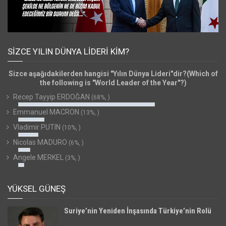
SIZCE YILIN DÜNYA LIDERI KIM?
Sizce aşağıdakilerden hangisi "Yılın Dünya Lideri"dir?(Which of
the following is "World Leader of the Year"?)
Recep Tayyip ERDOĞAN
(68%, )
Emmanuel MACRON
(13%, )
Vladimir PUTIN
(10%, )
Nicolas MADURO
(6%, )
Angele MERKEL
(3%, )
YÜKSEL GÜNEŞ
Suriye’nin Yeniden İnşasında Türkiye’nin Rolü