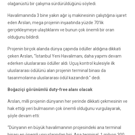
olağanüstü bir çalışma sürdürüldüğünü söyledi.
Havalimanında 3 bine yakın ağır iş makinesinin çalıştığına işaret
eden Arslan, mega projenin inşaatında yüzde 70’lik
gerçekleşmeye ulaştıklarını ve bunun çok önemli bir oran
olduğunu bildirdi.
Projenin birçok alanda dünya çapında ödüller aldığına dikkati
çeken Arslan, “İstanbul Yeni Havalimanı, daha yapımı devam
ederken uluslararası ödüller aldı. Uçuş kontrol kulesiyle ilk
uluslararası ödülünü alan projenin terminal binası da
tasarımcılarına uluslararası ödül kazandırdı.” dedi.
Boğaziçi görünümlü duty-free alanı olacak
Arslan, milli projenin dünyanın her yerinde dikkati çekmesinin ve
hak ettiği yeri bulmasının çok önemli olduğunu vurgulayarak,
şöyle devam etti:
“Dünyanın en büyük havalimanının projesindeki ana terminal
binası en önemli unsurlarından biri. Ana terminal, 1 milyon 300