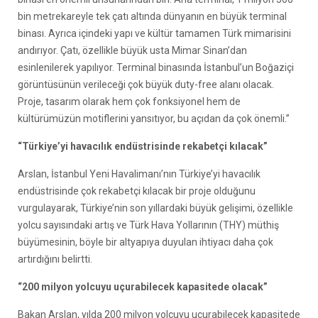
bin metrekareyle tek çatı altında dünyanın en büyük terminal
binası. Ayrıca içindeki yapı ve kültür tamamen Türk mimarisini
andırıyor. Çatı, özellikle büyük usta Mimar Sinan’dan
esinlenilerek yapılıyor. Terminal binasında İstanbul’un Boğaziçi
görüntüsünün verileceği çok büyük duty-free alanı olacak.
Proje, tasarım olarak hem çok fonksiyonel hem de
kültürümüzün motiflerini yansıtıyor, bu açıdan da çok önemli.”
“Türkiye’yi havacılık endüstrisinde rekabetçi kılacak”
Arslan, İstanbul Yeni Havalimanı’nın Türkiye’yi havacılık
endüstrisinde çok rekabetçi kılacak bir proje olduğunu
vurgulayarak, Türkiye’nin son yıllardaki büyük gelişimi, özellikle
yolcu sayısındaki artış ve Türk Hava Yollarının (THY) müthiş
büyümesinin, böyle bir altyapıya duyulan ihtiyacı daha çok
artırdığını belirtti.
“200 milyon yolcuyu uçurabilecek kapasitede olacak”
Bakan Arslan, yılda 200 milyon yolcuyu uçurabilecek kapasitede