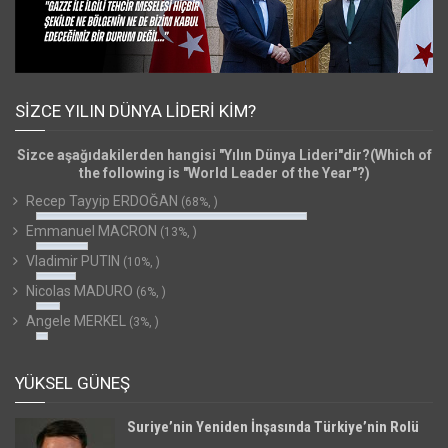
SIZCE YILIN DÜNYA LIDERI KIM?
Sizce aşağıdakilerden hangisi "Yılın Dünya Lideri"dir?(Which of
the following is "World Leader of the Year"?)
Recep Tayyip ERDOĞAN
(68%, )
Emmanuel MACRON
(13%, )
Vladimir PUTIN
(10%, )
Nicolas MADURO
(6%, )
Angele MERKEL
(3%, )
YÜKSEL GÜNEŞ
Suriye’nin Yeniden İnşasında Türkiye’nin Rolü