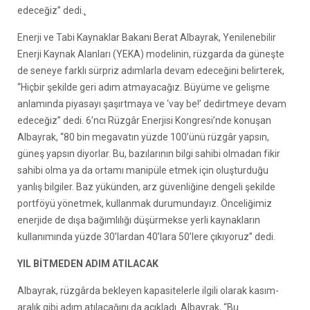
edeceğiz” dedi.
.
Enerji ve Tabi Kaynaklar Bakanı Berat Albayrak, Yenilenebilir
Enerji Kaynak Alanları (YEKA) modelinin, rüzgarda da güneşte
de seneye farklı sürpriz adımlarla devam edeceğini belirterek,
“Hiçbir şekilde geri adım atmayacağız. Büyüme ve gelişme
anlamında piyasayı şaşırtmaya ve ‘vay be!’ dedirtmeye devam
edeceğiz” dedi. 6’ncı Rüzgâr Enerjisi Kongresi’nde konuşan
Albayrak, “80 bin megavatın yüzde 100’ünü rüzgâr yapsın,
güneş yapsın diyorlar. Bu, bazılarının bilgi sahibi olmadan fikir
sahibi olma ya da ortamı manipüle etmek için oluşturduğu
yanlış bilgiler. Baz yükünden, arz güvenliğine dengeli şekilde
portföyü yönetmek, kullanmak durumundayız. Önceliğimiz
enerjide de dışa bağımlılığı düşürmekse yerli kaynakların
kullanımında yüzde 30’lardan 40’lara 50’lere çıkıyoruz” dedi.
YIL BİTMEDEN ADIM ATILACAK
Albayrak, rüzgârda bekleyen kapasitelerle ilgili olarak kasım-
aralık gibi adım atılacağını da açıkladı. Albayrak, “Bu