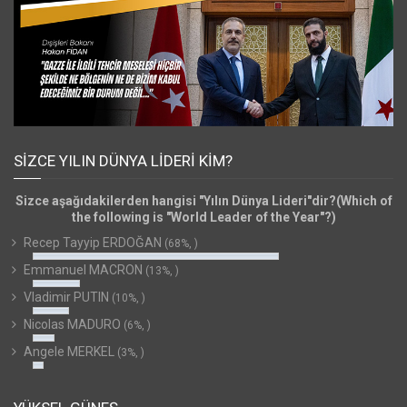
SIZCE YILIN DÜNYA LIDERI KIM?
Sizce aşağıdakilerden hangisi "Yılın Dünya Lideri"dir?(Which of
the following is "World Leader of the Year"?)
Recep Tayyip ERDOĞAN
(68%, )
Emmanuel MACRON
(13%, )
Vladimir PUTIN
(10%, )
Nicolas MADURO
(6%, )
Angele MERKEL
(3%, )