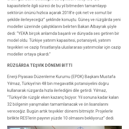
kapasitelerle ilgili süreci de bu yıl bitmeden tamamlayıp
sektörün önünü hızlıca açarak 2018’e çok net ve somut bir
şekilde ilerleyeceğiz” şeklinde konuştu. Güneş ve rüzgârda yeni
modeller üzerinde çalıştıklarını belirten Bakan Albayrak şöyle
dedi: “YEKA birçok anlamda başarılı ve dünyada ses getiren bir
model oldu. Türkiye yatırım kapasitesi, potansiyeli, yatırım
teşvikleri ve cazip fırsatlarıyla uluslararası yatırımcılar için cazip
modeller ortaya çıkardı.”
RÜZGÂRDA TEŞVİK DÖNEMİ BİTTİ
Enerji Piyasası Düzenleme Kurumu (EPDK) Başkanı Mustafa
Yılmaz, Türkiye’nin 48 bin megavatlık potansiyelini doğru
kullanarak rüzgarda hızla ilerlediğini dile getirdi. Yılmaz,
“Türkiye’de rüzgâr eken kazanç biçiyor. Yıl sonuna kadar kalan
32 bölgenin yarışmaları tamamlanacak ve ön lisanslarını
vereceğiz. Bugün artık teşvikler dönemi bitmiştir. Projelerle
birlikte RES’lerin payının yüzde 10 olmasını bekliyoruz” dedi.