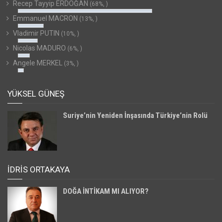
Recep Tayyip ERDOĞAN
(68%, )
Emmanuel MACRON
(13%, )
Vladimir PUTIN
(10%, )
Nicolas MADURO
(6%, )
Angele MERKEL
(3%, )
YÜKSEL GÜNEŞ
Suriye’nin Yeniden İnşasında Türkiye’nin Rolü
İDRİS ORTAKAYA
DOĞA İNTİKAM MI ALIYOR?