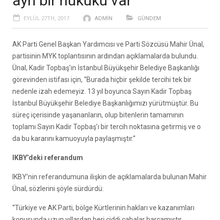
ayrı bir hukuku var’
EYLÜL 27TH, 2017
ADMIN
GÜNDEM
AK Parti Genel Başkan Yardımcısı ve Parti Sözcüsü Mahir Ünal,
partisinin MYK toplantısının ardından açıklamalarda bulundu.
Ünal, Kadir Topbaş’ın İstanbul Büyükşehir Belediye Başkanlığı
görevinden istifası için, “Burada hiçbir şekilde tercihi tek bir
nedenle izah edemeyiz. 13 yıl boyunca Sayın Kadir Topbaş
İstanbul Büyükşehir Belediye Başkanlığımızı yürütmüştür. Bu
süreç içerisinde yaşananların, olup bitenlerin tamamının
toplamı Sayın Kadir Topbaş’ı bir tercih noktasına getirmiş ve o
da bu kararını kamuoyuyla paylaşmıştır.”
IKBY’deki referandum
IKBY’nin referandumuna ilişkin de açıklamalarda bulunan Mahir
Ünal, sözlerini şöyle sürdürdü:
“Türkiye ve AK Parti, bölge Kürtlerinin hakları ve kazanımları
konusunda uzun yıllardan beri ciddi çabalar harcamıştır,