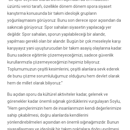
üzüntü verici tarafı, özellikle dönem dönem spora siyaset
karıştırma konusunda bir takım ideolojik grupların
yoğunlaşmasını görüyoruz. Bunu son derece spor açısından da
sakıncalı görüyoruz. Spor sahaları siyasetin yapılacağı yer
değildir. Spor sahaları, sporun yapılabileceği bir alandır,
yapılması gerekli olan bir alandır. Bugün bir çok meseleyle karşı
karşıyayız yani uyuşturucudan bir takım asayiş olaylarına kadar.
Bunu sadece eğitimle çözemeyeceğimizi, sadece güvenlik
kurullarımızla çözemeyeceğimizi hepimiz biliyoruz.
Toplumumuzun çeşitli kesimlerini, çeşitli alanlara sevk ederek
de bunu çözme sorumluluğumuz olduğunu hem devlet olarak
hem de millet olarak biliyoruz.”
Bu açıdan sporu da kültürel aktiviteler kadar, gelenek ve
görenekler kadar önemli sığınak gördüklerini vurgulayan Soylu,
“Hem gençlerimizin hem de insanlarımızın kendi değerlerimize
sahip çıkabilmesi, doğru alanlarda kendilerini
yönlendirebilmeleri açısından en önemli sığınağımızdır. Bunun
siyasallaşması ve ideolojik bir takım noktalara doğru evrilmesi