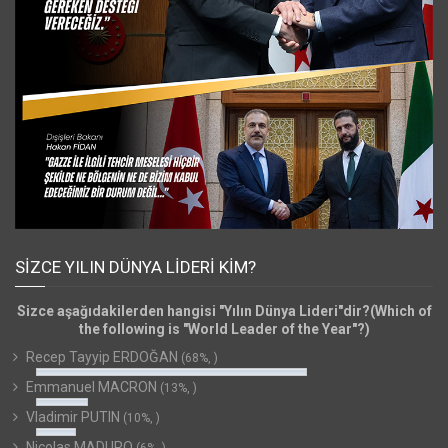
SIZCE YILIN DÜNYA LIDERI KIM?
Sizce aşağıdakilerden hangisi "Yılın Dünya Lideri"dir?(Which of
the following is "World Leader of the Year"?)
Recep Tayyip ERDOĞAN
(68%, )
Emmanuel MACRON
(13%, )
Vladimir PUTIN
(10%, )
Nicolas MADURO