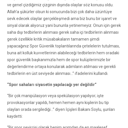
ve genel çizdiğimiz çizginin dışında olaylar söz konusu oldu.
Allah’a şükürler olsun ki sonucunda bizi çok daha üzüntüye
sevk edecek olaylar gerçekleşmedi ama biz bunu bir işaret ve
sinyal olarak alıyoruz yani bununla yetinemeyiz. Onun için gerek
saha dışı tedbirlerin alınması gerek saha içi tedbirlerin alınması
gerek özellikle kritik müsabakaların tamamen şimdi
yapacağınız Spor Güvenlik toplantılarında çetelelerin tutulması,
buna ait kolluk kuvvetlerinin alabileceği tedbirlerin hem oradaki
spor güvenlik başkanımızla hem de spor kulüplerimizle bir
değerlendirme ortaya konularak adımların atılması ve gerekli
tedbirlerin en üst seviyede alınması…” ifadelerini kullandı.
“Spor sahaları siyasetin yapılacağı yer değildir”
“Bir çok manipülasyon veya spekülasyon yapılıyor; işte
provokasyonlar yapıldı, hemen hemen aynı kişilerin bu tip
olayları orada sergilediği…” diyen İçişleri Bakanı Soylu, şunları
kaydetti:
“Bir spor seyircisi olarak benim açımdan da en maalesef