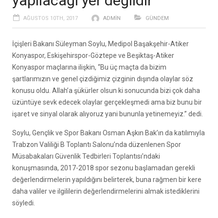
yapılacağı yer değildir’
AĞUSTOS 10TH, 2017
ADMIN
GÜNDEM
İçişleri Bakanı Süleyman Soylu, Medipol Başakşehir-Atiker
Konyaspor, Eskişehirspor-Göztepe ve Beşiktaş-Atiker
Konyaspor maçlarına ilişkin, “Bu üç maçta da bizim
şartlarımızın ve genel çizdiğimiz çizginin dışında olaylar söz
konusu oldu. Allah’a şükürler olsun ki sonucunda bizi çok daha
üzüntüye sevk edecek olaylar gerçekleşmedi ama biz bunu bir
işaret ve sinyal olarak alıyoruz yani bununla yetinemeyiz.” dedi.
Soylu, Gençlik ve Spor Bakanı Osman Aşkın Bak’ın da katılımıyla
Trabzon Valiliği B Toplantı Salonu’nda düzenlenen Spor
Müsabakaları Güvenlik Tedbirleri Toplantısı’ndaki
konuşmasında, 2017-2018 spor sezonu başlamadan gerekli
değerlendirmelerin yapıldığını belirterek, buna rağmen bir kere
daha valiler ve ilgililerin değerlendirmelerini almak istediklerini
söyledi.