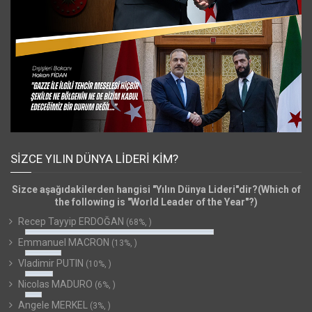
SIZCE YILIN DÜNYA LIDERI KIM?
Sizce aşağıdakilerden hangisi "Yılın Dünya Lideri"dir?(Which of
the following is "World Leader of the Year"?)
Recep Tayyip ERDOĞAN
(68%, )
Emmanuel MACRON
(13%, )
Vladimir PUTIN
(10%, )
Nicolas MADURO
(6%, )
Angele MERKEL
(3%, )