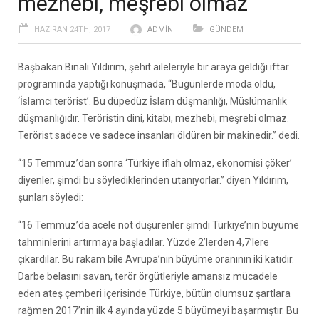
mezhebi, meşrebi olmaz’
HAZIRAN 24TH, 2017
ADMIN
GÜNDEM
Başbakan Binali Yıldırım, şehit aileleriyle bir araya geldiği iftar
programında yaptığı konuşmada, “Bugünlerde moda oldu,
‘İslamcı terörist’. Bu düpedüz İslam düşmanlığı, Müslümanlık
düşmanlığıdır. Teröristin dini, kitabı, mezhebi, meşrebi olmaz.
Terörist sadece ve sadece insanları öldüren bir makinedir.” dedi.
“15 Temmuz’dan sonra ‘Türkiye iflah olmaz, ekonomisi çöker’
diyenler, şimdi bu söylediklerinden utanıyorlar.” diyen Yıldırım,
şunları söyledi:
“16 Temmuz’da acele not düşürenler şimdi Türkiye’nin büyüme
tahminlerini artırmaya başladılar. Yüzde 2’lerden 4,7’lere
çıkardılar. Bu rakam bile Avrupa’nın büyüme oranının iki katıdır.
Darbe belasını savan, terör örgütleriyle amansız mücadele
eden ateş çemberi içerisinde Türkiye, bütün olumsuz şartlara
rağmen 2017’nin ilk 4 ayında yüzde 5 büyümeyi başarmıştır. Bu