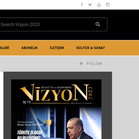
ALERİ
ABONELİK
İLETIŞIM
KÜLTÜR & SANAT
FOLLOW