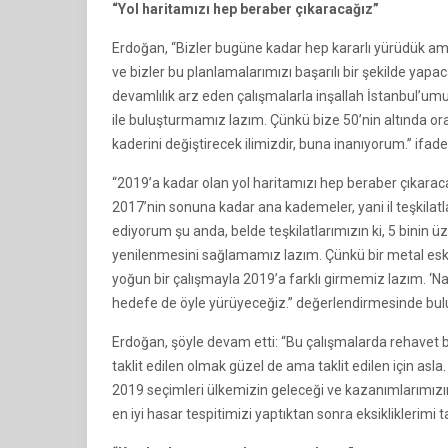
“Yol haritamızı hep beraber çıkaracağız”
Erdoğan, “Bizler bugüne kadar hep kararlı yürüdük am
ve bizler bu planlamalarımızı başarılı bir şekilde yapaca
devamlılık arz eden çalışmalarla inşallah İstanbul’umu
ile buluşturmamız lazım. Çünkü bize 50’nin altında ora
kaderini değiştirecek ilimizdir, buna inanıyorum.” ifadel
“2019’a kadar olan yol haritamızı hep beraber çıkarac
2017’nin sonuna kadar ana kademeler, yani il teşkilatla
ediyorum şu anda, belde teşkilatlarımızın ki, 5 binin ü
yenilenmesini sağlamamız lazım. Çünkü bir metal esk
yoğun bir çalışmayla 2019’a farklı girmemiz lazım. ‘Na
hedefe de öyle yürüyeceğiz.” değerlendirmesinde bul
Erdoğan, şöyle devam etti: “Bu çalışmalarda rehavet bi
taklit edilen olmak güzel de ama taklit edilen için asla
2019 seçimleri ülkemizin geleceği ve kazanımlarımızın
en iyi hasar tespitimizi yaptıktan sonra eksiklikleri