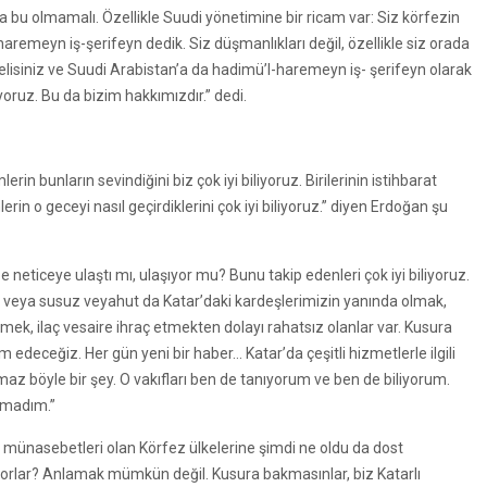
 bu olmamalı. Özellikle Suudi yönetimine bir ricam var: Siz körfezin
remeyn iş-şerifeyn dedik. Siz düşmanlıkları değil, özellikle siz orada
rmelisiniz ve Suudi Arabistan’a da hadimü’l-haremeyn iş- şerifeyn olarak
oruz. Bu da bizim hakkımızdır.” dedi.
in bunların sevindiğini biz çok iyi biliyoruz. Birilerinin istihbarat
rin o geceyi nasıl geçirdiklerini çok iyi biliyoruz.” diyen Erdoğan şu
be neticeye ulaştı mı, ulaşıyor mu? Bunu takip edenleri çok iyi biliyoruz.
z aç veya susuz veyahut da Katar’daki kardeşlerimizin yanında olmak,
ek, ilaç vesaire ihraç etmekten dolayı rahatsız olanlar var. Kusura
edeceğiz. Her gün yeni bir haber… Katar’da çeşitli hizmetlerle ilgili
lmaz böyle bir şey. O vakıfları ben de tanıyorum ve ben de biliyorum.
olmadım.”
i münasebetleri olan Körfez ülkelerine şimdi ne oldu da dost
diyorlar? Anlamak mümkün değil. Kusura bakmasınlar, biz Katarlı