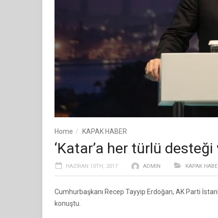
Home
KAPAK HABER
‘Katar’a her türlü deste
HAZIRAN 10TH, 2017
ADMIN
KAPAK HABE
Cumhurbaşkanı Recep Tayyip Erdoğan, AK Parti İstanb
konuştu.