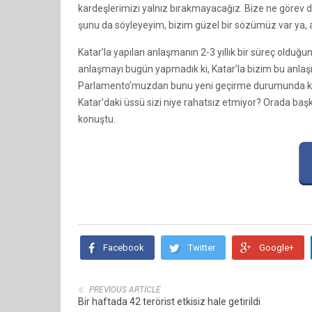
kardeşlerimizi yalnız bırakmayacağız. Bize ne göre
şunu da söyleyeyim, bizim güzel bir sözümüz var ya, 
Katar’la yapılan anlaşmanın 2-3 yıllık bir süreç olduğu
anlaşmayı bugün yapmadık ki, Katar’la bizim bu anlaş
Parlamento’muzdan bunu yeni geçirme durumunda kald
Katar’daki üssü sizi niye rahatsız etmiyor? Orada başka
konuştu.
Facebook
Twitter
Google+
PREVIOUS ARTICLE
Bir haftada 42 terörist etkisiz hale getirildi