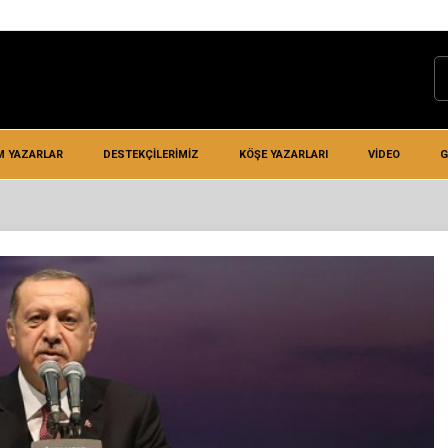
M YAZARLAR
DESTEKÇILERIMIZ
KÖŞE YAZARLARI
VIDEO
G