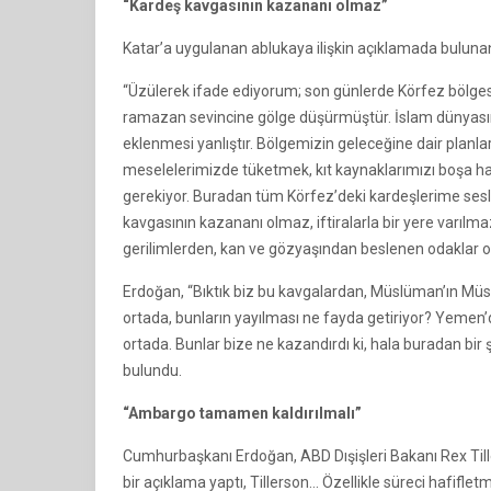
“Kardeş kavgasının kazananı olmaz”
Katar’a uygulanan ablukaya ilişkin açıklamada buluna
“Üzülerek ifade ediyorum; son günlerde Körfez bölge
ramazan sevincine gölge düşürmüştür. İslam dünyasını
eklenmesi yanlıştır. Bölgemizin geleceğine dair planları
meselelerimizde tüketmek, kıt kaynaklarımızı boşa ha
gerekiyor. Buradan tüm Körfez’deki kardeşlerime sesle
kavgasının kazananı olmaz, iftiralarla bir yere varılma
gerilimlerden, kan ve gözyaşından beslenen odaklar ol
Erdoğan, “Bıktık biz bu kavgalardan, Müslüman’ın Müslü
ortada, bunların yayılması ne fayda getiriyor? Yemen
ortada. Bunlar bize ne kazandırdı ki, hala buradan bir
bulundu.
“Ambargo tamamen kaldırılmalı”
Cumhurbaşkanı Erdoğan, ABD Dışişleri Bakanı Rex Tille
bir açıklama yaptı, Tillerson… Özellikle süreci hafifl