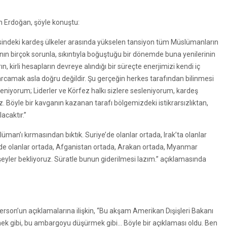
n Erdoğan, şöyle konuştu:
sindeki kardeş ülkeler arasında yükselen tansiyon tüm Müslümanların
n birçok sorunla, sıkıntıyla boğuştuğu bir dönemde buna yenilerinin
n, kirli hesapların devreye alındığı bir süreçte enerjimizi kendi iç
rcamak asla doğru değildir. Şu gerçeğin herkes tarafından bilinmesi
niyorum; Liderler ve Körfez halkı sizlere sesleniyorum, kardeş
z. Böyle bir kavganın kazanan tarafı bölgemizdeki istikrarsızlıktan,
acaktır.”
man’ı kırmasından bıktık. Suriye’de olanlar ortada, Irak’ta olanlar
’de olanlar ortada, Afganistan ortada, Arakan ortada, Myanmar
 şeyler bekliyoruz. Süratle bunun giderilmesi lazım.” açıklamasında
rson’un açıklamalarına ilişkin, “Bu akşam Amerikan Dışişleri Bakanı
etmek gibi, bu ambargoyu düşürmek gibi… Böyle bir açıklaması oldu. Ben