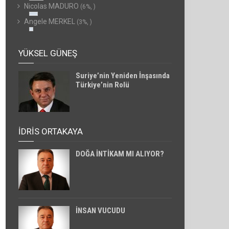
Nicolas MADURO
(6%, )
Angele MERKEL
(3%, )
YÜKSEL GÜNEŞ
Suriye’nin Yeniden İnşasında
Türkiye’nin Rolü
İDRİS ORTAKAYA
DOĞA İNTİKAM MI ALIYOR?
İNSAN VUCUDU