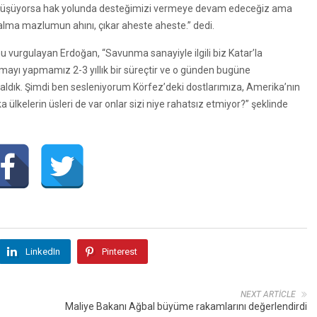
v düşüyorsa hak yolunda desteğimizi vermeye devam edeceğiz ama
alma mazlumun ahını, çıkar aheste aheste.” dedi.
nu vurgulayan Erdoğan, “Savunma sanayiyle ilgili biz Katar’la
mayı yapmamız 2-3 yıllık bir süreçtir ve o günden bugüne
ık. Şimdi ben sesleniyorum Körfez’deki dostlarımıza, Amerika’nın
 ülkelerin üsleri de var onlar sizi niye rahatsız etmiyor?” şeklinde
LinkedIn
Pinterest
NEXT ARTICLE
Maliye Bakanı Ağbal büyüme rakamlarını değerlendirdi