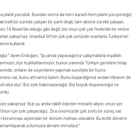
a planlı yürüdük. Bundan sonra da hem kararlı hem planlı yürüyeceğiz
k belli bir sürede çalışan bir parti değil, tam aksine sürekli çalışan,
zu 16 Nisan’da olduğu gibi değil, biz onun çok çok fevkinde bir netice
nlar yakışmaz. İstanbul 50’nin çok çok üstünde oranlarla Türkiye’nin
erini kullandı.
ağız.” diyen Erdoğan, “Şu anda yapacağımız çalışmalarla inşallah
rımızın, ilçe teşkilatlarımızın, bunun yanında Türkiye geneline hitap
zerinde, onların de seçimlerini yapmak suretiyle bir hücre
imesi var, bunu atmamız lazım. Bunu başardığımız andan itibaren de
sıl olsa olur.’ Biz öyle bakmayacağız. Biz büyük düşüneceğiz ve
undu.
ze yakışmaz. Bizi şu anda taklit edenler mesafe alıyor, onun için
. Onun için çok çalışacağız. Zira önümüzde çok zorlu bir süreç var.
 korunması açısından bir dönüm noktası olacaktır. Bu kritik dönemi
mi tamamlayarak yolumuza devam etmeliyiz.”