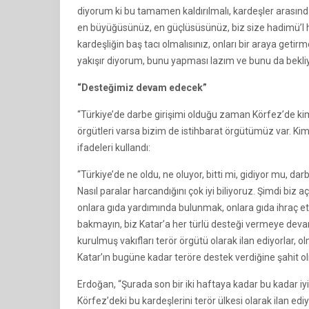
diyorum ki bu tamamen kaldırılmalı, kardeşler arasında
en büyüğüsünüz, en güçlüsüsünüz, biz size hadimü’l ha
kardeşliğin baş tacı olmalısınız, onları bir araya geti
yakışır diyorum, bunu yapması lazım ve bunu da bekliy
“Desteğimiz devam edecek”
“Türkiye’de darbe girişimi olduğu zaman Körfez’de kimler
örgütleri varsa bizim de istihbarat örgütümüz var. Kimle
ifadeleri kullandı:
“Türkiye’de ne oldu, ne oluyor, bitti mi, gidiyor mu, dar
Nasıl paralar harcandığını çok iyi biliyoruz. Şimdi bi
onlara gıda yardımında bulunmak, onlara gıda ihraç etm
bakmayın, biz Katar’a her türlü desteği vermeye devam 
kurulmuş vakıfları terör örgütü olarak ilan ediyorlar, o
Katar’ın bugüne kadar teröre destek verdiğine şahit 
Erdoğan, “Şurada son bir iki haftaya kadar bu kadar iy
Körfez’deki bu kardeşlerini terör ülkesi olarak ilan e