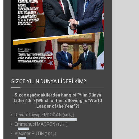
SIZCE YILIN DÜNYA LIDERI KIM?
Sizce aşağıdakilerden hangisi "Yılın Dünya
Lideri"dir?(Which of the following is "World
Leader of the Year"?)
Recep Tayyip ERDOĞAN
(68%, )
Emmanuel MACRON
(13%, )
Vladimir PUTIN
(10%, )