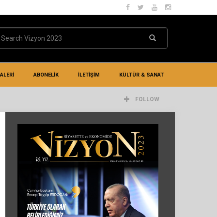
ALERİ
ABONELİK
İLETIŞIM
KÜLTÜR & SANAT
FOLLOW