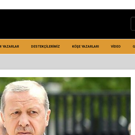
M YAZARLAR
DESTEKÇILERIMIZ
KÖŞE YAZARLARI
VIDEO
G