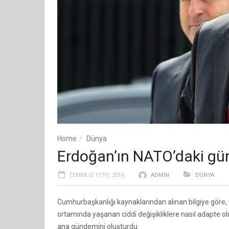
Home
Dünya
Erdoğan’ın NATO’daki gün
TEMMUZ 11TH, 2016
ADMIN
DÜNYA
Cumhurbaşkanlığı kaynaklarından alınan bilgiye göre, 
ortamında yaşanan ciddi değişikliklere nasıl adapte o
ana gündemini oluşturdu.