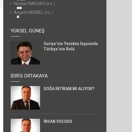
Nicolas MADURO
(6%, )
Angele MERKEL
(3%, )
YÜKSEL GÜNEŞ
Suriye’nin Yeniden İnşasında
Türkiye’nin Rolü
İDRİS ORTAKAYA
DOĞA İNTİKAM MI ALIYOR?
İNSAN VUCUDU