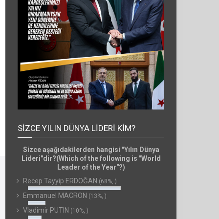
SIZCE YILIN DÜNYA LIDERI KIM?
Sizce aşağıdakilerden hangisi "Yılın Dünya
Lideri"dir?(Which of the following is "World
Leader of the Year"?)
Recep Tayyip ERDOĞAN
(68%, )
Emmanuel MACRON
(13%, )
Vladimir PUTIN
(10%, )