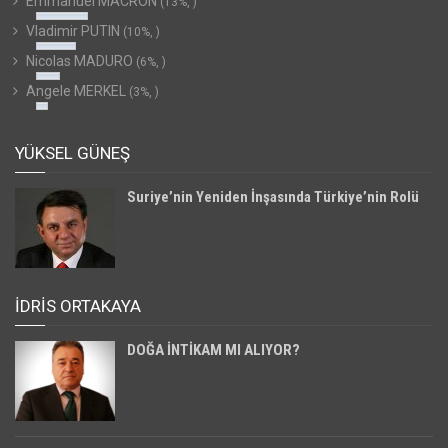
Emmanuel MACRON
(13%, )
Vladimir PUTIN
(10%, )
Nicolas MADURO
(6%, )
Angele MERKEL
(3%, )
YÜKSEL GÜNEŞ
Suriye’nin Yeniden İnşasında Türkiye’nin Rolü
İDRİS ORTAKAYA
DOĞA İNTİKAM MI ALIYOR?