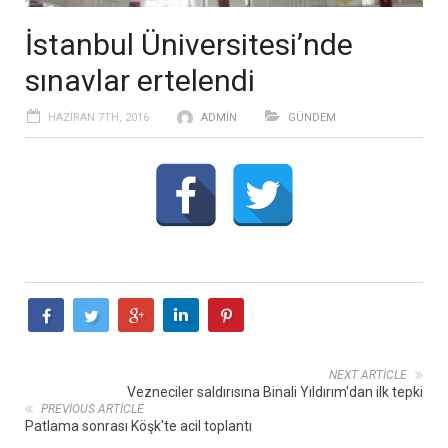
İstanbul Üniversitesi’nde
sınavlar ertelendi
HAZIRAN 7TH, 2016
ADMIN
GÜNDEM
NEXT ARTICLE
Vezneciler saldırısına Binali Yıldırım'dan ilk tepki
PREVIOUS ARTICLE
Patlama sonrası Köşk'te acil toplantı